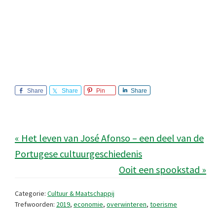
Share
Share
Pin
Share
« Het leven van José Afonso – een deel van de
Portugese cultuurgeschiedenis
Ooit een spookstad »
Categorie:
Cultuur & Maatschappij
Trefwoorden:
2019
,
economie
,
overwinteren
,
toerisme