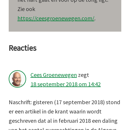
Zie ook
https://ceesgroenewegen.com/
.
Lees
Reacties
Interacties
Cees Groenewegen
zegt
18 september 2018 om 14:42
Naschrift: gisteren (17 september 2018) stond
er een artikel in de krant waarin wordt
geschreven dat al in februari 2018 een daling
van het aantal overnachtingen in de Algarve