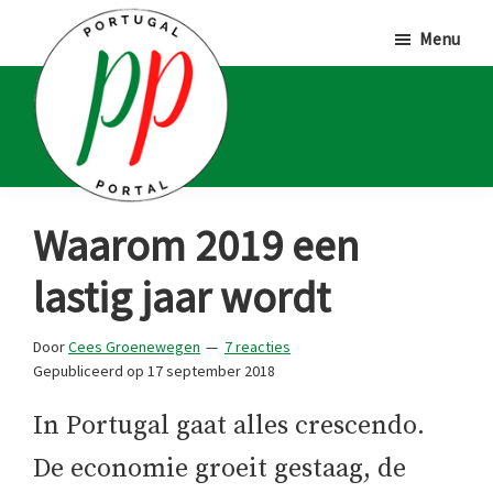
Door
Spring
Spring
Menu
naar
naar
naar
de
de
de
hoofd
eerste
voettekst
inhoud
sidebar
Portugal
Voor
Waarom 2019 een
Portal
Portugalliefhebbers
lastig jaar wordt
en
-
Door
Cees Groenewegen
7 reacties
fanaten
Gepubliceerd op
17 september 2018
In Portugal gaat alles crescendo.
De economie groeit gestaag, de