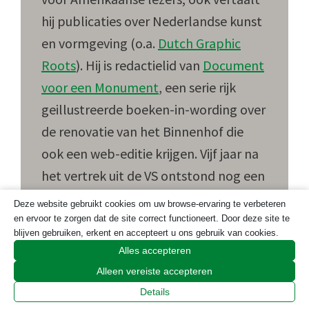
hij publicaties over Nederlandse kunst
en vormgeving (o.a.
Dutch Graphic
Roots
). Hij is redactielid van
Document
voor een Monument
, een serie rijk
geillustreerde boeken-in-wording over
de renovatie van het Binnenhof die
ook een web-editie krijgen. Vijf jaar na
het vertrek uit de VS ontstond nog een
kort filmpje
over de laatste zeven jaar,
Deze website gebruikt cookies om uw browse-ervaring te verbeteren
de Kansas-periode.
en ervoor te zorgen dat de site correct functioneert. Door deze site te
blijven gebruiken, erkent en accepteert u ons gebruik van cookies.
Alles accepteren
Alleen vereiste accepteren
Lees
Reacties
Details