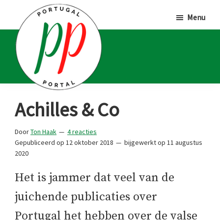
Door
Spring
Spring
Menu
naar
naar
naar
de
de
de
hoofd
eerste
voettekst
inhoud
sidebar
Portugal
Voor
Achilles & Co
Portal
Portugalliefhebbers
en
Door
Ton Haak
4 reacties
Gepubliceerd op
12 oktober 2018
bijgewerkt op
11 augustus
-
2020
fanaten
Het is jammer dat veel van de
juichende publicaties over
Portugal het hebben over de valse