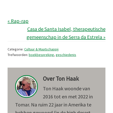
« Rap-rap
Casa de Santa Isabel, therapeutische
gemeenschap in de Serra da Estrela »
Categorie:
Cultuur & Maatschappij
Trefwoorden:
boekbespreking
,
geschiedenis
Over
Ton Haak
Ton Haak woonde van
2016 tot en met 2022 in
Tomar. Na ruim 22 jaar in Amerika te
hebben gewoond (in de high desert