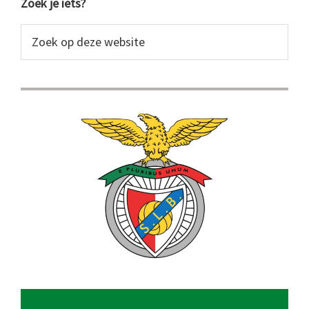
Primaire
Zoek je iets?
Sidebar
Zoek
op
deze
website