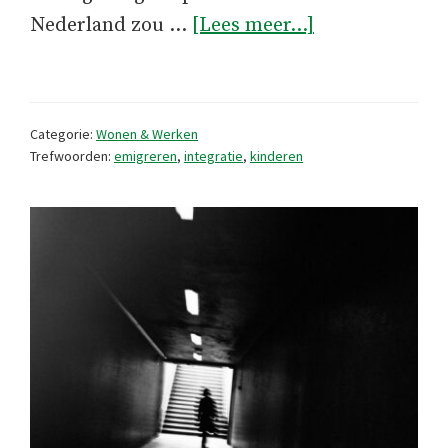
overJe
Nederland zou …
[Lees meer...]
kind
in
Portugal
Categorie:
Wonen & Werken
Trefwoorden:
emigreren
,
integratie
,
kinderen