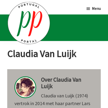
Door
Spring
Spring
Menu
naar
naar
naar
de
de
de
hoofd
eerste
voettekst
inhoud
sidebar
Portugal
Voor
Claudia Van Luijk
Portal
Portugalliefhebbers
en
-
Over
Claudia Van
fanaten
Luijk
Claudia van Luijk (1974)
vertrok in 2014 met haar partner Lars