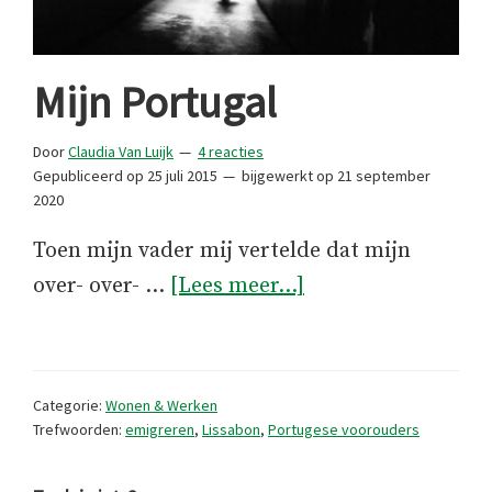
Mijn Portugal
Door
Claudia Van Luijk
4 reacties
Gepubliceerd op
25 juli 2015
bijgewerkt op
21 september
2020
Toen mijn vader mij vertelde dat mijn
overMijn
over- over- …
[Lees meer...]
Portugal
Categorie:
Wonen & Werken
Trefwoorden:
emigreren
,
Lissabon
,
Portugese voorouders