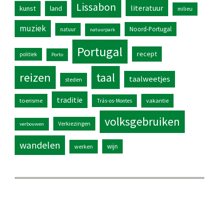
Lissabon
literatuur
kunst
land
milieu
muziek
Noord-Portugal
natuur
natuurpark
Portugal
recept
politiek
Porto
reizen
taal
taalweetjes
steden
traditie
toerisme
vakantie
Trás-os-Montes
volksgebruiken
Verkiezingen
verbouwen
wandelen
wijn
werken