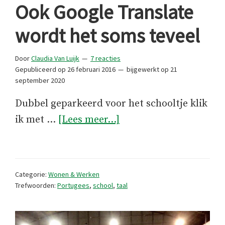
Ook Google Translate
wordt het soms teveel
Door
Claudia Van Luijk
7 reacties
Gepubliceerd op
26 februari 2016
bijgewerkt op
21
september 2020
Dubbel geparkeerd voor het schooltje klik
overOok
ik met …
[Lees meer...]
Google
Translate
wordt
Categorie:
Wonen & Werken
het
Trefwoorden:
Portugees
,
school
,
taal
soms
teveel