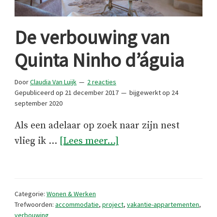
De verbouwing van
Quinta Ninho d’águia
Door
Claudia Van Luijk
2 reacties
Gepubliceerd op
21 december 2017
bijgewerkt op
24
september 2020
Als een adelaar op zoek naar zijn nest
overDe
vlieg ik …
[Lees meer...]
verbouwing
van
Quinta
Categorie:
Wonen & Werken
Ninho
Trefwoorden:
accommodatie
,
project
,
vakantie-appartementen
,
verbouwing