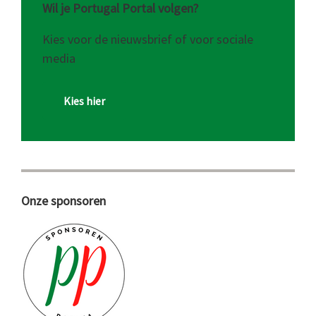
Wil je Portugal Portal volgen?
Kies voor de nieuwsbrief of voor sociale
media
Kies hier
Onze sponsoren