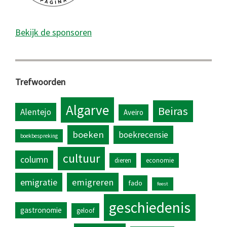
Bekijk de sponsoren
Trefwoorden
Algarve
Beiras
Alentejo
Aveiro
boeken
boekrecensie
boekbespreking
cultuur
column
dieren
economie
emigratie
emigreren
fado
feest
geschiedenis
gastronomie
geloof