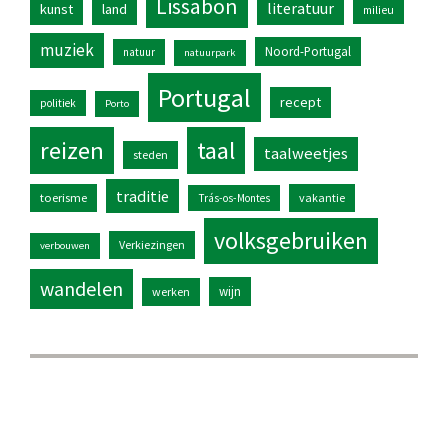
Lissabon
literatuur
kunst
land
milieu
muziek
Noord-Portugal
natuur
natuurpark
Portugal
recept
politiek
Porto
reizen
taal
taalweetjes
steden
traditie
toerisme
vakantie
Trás-os-Montes
volksgebruiken
Verkiezingen
verbouwen
wandelen
wijn
werken