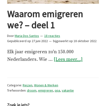
Waarom emigreren
we? – deel 1
Door
Maria Dos Santos
18 reacties
Gepubliceerd op
27 juni 2022
bijgewerkt op
18 oktober 2022
Elk jaar emigreren zo'n 150.000
overWaar
Nederlanders. Wie …
[Lees meer...]
emigreren
we?
–
Categorie:
Reizen
,
Wonen & Werken
deel
Trefwoorden:
droom
,
emigreren
,
opa
,
vakantie
1
Zoek je iets?