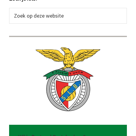
Primaire
Sidebar
Zoek
op
deze
website