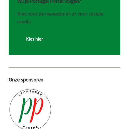
Wil je Portugal Portal volgen?
Kies voor de nieuwsbrief of voor sociale
media
Kies hier
Onze sponsoren