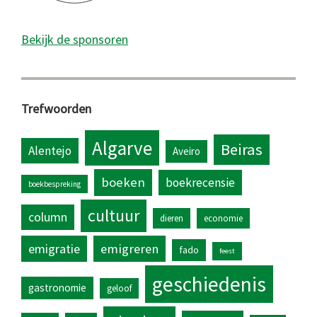
Bekijk de sponsoren
Trefwoorden
Algarve
Beiras
Alentejo
Aveiro
boeken
boekrecensie
boekbespreking
cultuur
column
dieren
economie
emigratie
emigreren
fado
feest
geschiedenis
gastronomie
geloof