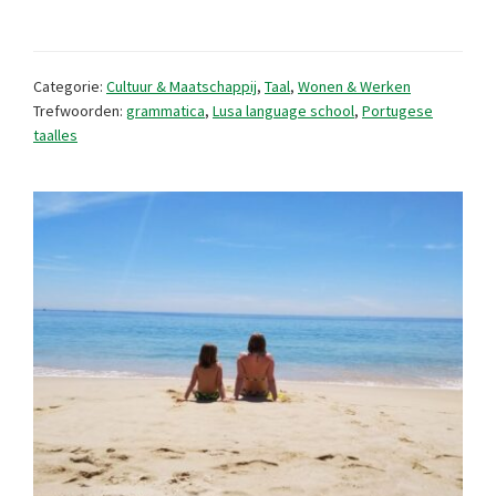
woordje
Portugees
spreken
Categorie:
Cultuur & Maatschappij
,
Taal
,
Wonen & Werken
Trefwoorden:
grammatica
,
Lusa language school
,
Portugese
taalles