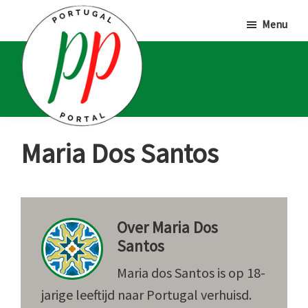
Door
Spring
Spring
Menu
naar
naar
naar
de
de
de
hoofd
eerste
voettekst
inhoud
sidebar
Portugal
Voor
Maria Dos Santos
Portal
Portugalliefhebbers
en
-
Over
Maria Dos
fanaten
Santos
Maria dos Santos is op 18-
jarige leeftijd naar Portugal verhuisd.