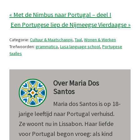
« Met de Nimbus naar Portugal – deel I
Een Portugese liep de Nijmeegse Vierdaagse »
Categorie:
Cultuur & Maatschappij
,
Taal
,
Wonen & Werken
Trefwoorden:
grammatica
,
Lusa language school
,
Portugese
taalles
Over
Maria Dos
Santos
Maria dos Santos is op 18-
jarige leeftijd naar Portugal verhuisd.
Ze woont nu in Lissabon. Haar liefde
voor Portugal begon vroeg: als kind