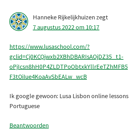
Hanneke Rijkelijkhuizen
zegt
7 augustus 2022 om 10:17
https://www.lusaschool.com/?
gclid=Cj0KCQjwxb2XBhDBARIsAOjDZ35_t1-
oPjIcsn8hH0P4ZLDTPoObtxkYllrEeTZhMFB5
F3tOiIue4KoaAvSbEALw_wcB
Ik google gewoon: Lusa Lisbon online lessons
Portuguese
Beantwoorden