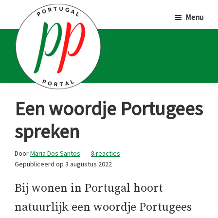
Door
Spring
Spring
Menu
naar
naar
naar
de
de
de
hoofd
eerste
voettekst
inhoud
sidebar
Portugal
Voor
Een woordje Portugees
Portal
Portugalliefhebbers
spreken
en
-
Door
Maria Dos Santos
8 reacties
fanaten
Gepubliceerd op
3 augustus 2022
Bij wonen in Portugal hoort
natuurlijk een woordje Portugees