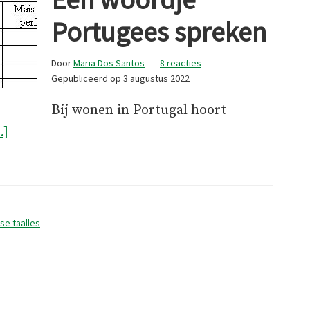
Portugees spreken
Door
Maria Dos Santos
8 reacties
Gepubliceerd op
3 augustus 2022
Bij wonen in Portugal hoort
overEen
.]
woordje
Portugees
spreken
se taalles