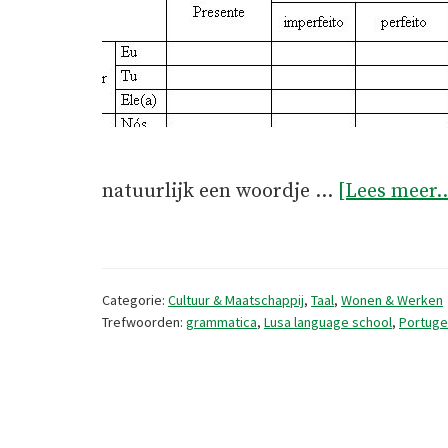
natuurlijk een woordje …
[Lees meer..
Categorie:
Cultuur & Maatschappij
,
Taal
,
Wonen & Werken
Trefwoorden:
grammatica
,
Lusa language school
,
Portuge