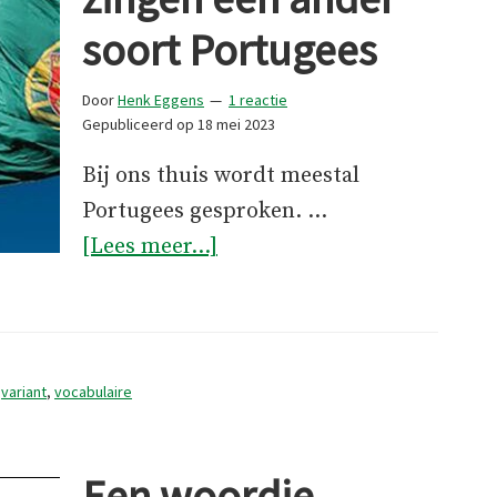
soort Portugees
Door
Henk Eggens
1 reactie
Gepubliceerd op
18 mei 2023
Bij ons thuis wordt meestal
Portugees gesproken. …
overBraziliaanse
[Lees meer...]
vogels
zingen
een
ander
,
variant
,
vocabulaire
soort
Portugees
Een woordje