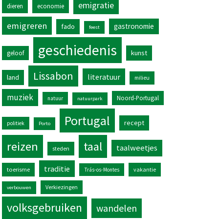
emigratie
dieren
economie
emigreren
gastronomie
fado
feest
geschiedenis
kunst
geloof
Lissabon
literatuur
land
milieu
muziek
Noord-Portugal
natuur
natuurpark
Portugal
recept
politiek
Porto
reizen
taal
taalweetjes
steden
traditie
toerisme
vakantie
Trás-os-Montes
Verkiezingen
verbouwen
volksgebruiken
wandelen