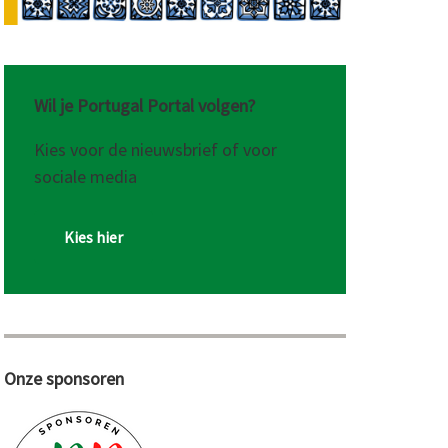
Wil je Portugal Portal volgen?
Kies voor de nieuwsbrief of voor
sociale media
Kies hier
Onze sponsoren