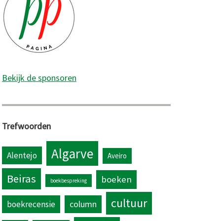
Bekijk de sponsoren
Trefwoorden
Algarve
Alentejo
Aveiro
Beiras
boeken
boekbespreking
cultuur
column
boekrecensie