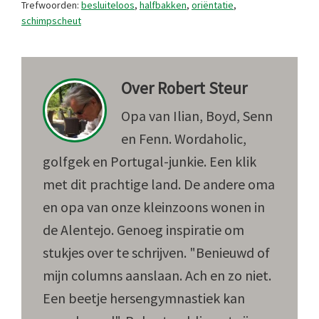
Trefwoorden:
besluiteloos
,
halfbakken
,
oriëntatie
,
schimpscheut
Over
Robert Steur
Opa van Ilian, Boyd, Senn
en Fenn. Wordaholic,
golfgek en Portugal-junkie. Een klik
met dit prachtige land. De andere oma
en opa van onze kleinzoons wonen in
de Alentejo. Genoeg inspiratie om
stukjes over te schrijven. "Benieuwd of
mijn columns aanslaan. Ach en zo niet.
Een beetje hersengymnastiek kan