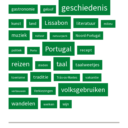
geschiedenis
gastronomie
geloof
Lissabon
literatuur
kunst
land
milieu
muziek
Noord-Portugal
natuur
natuurpark
Portugal
recept
politiek
Porto
reizen
taal
taalweetjes
steden
traditie
toerisme
vakantie
Trás-os-Montes
volksgebruiken
Verkiezingen
verbouwen
wandelen
wijn
werken