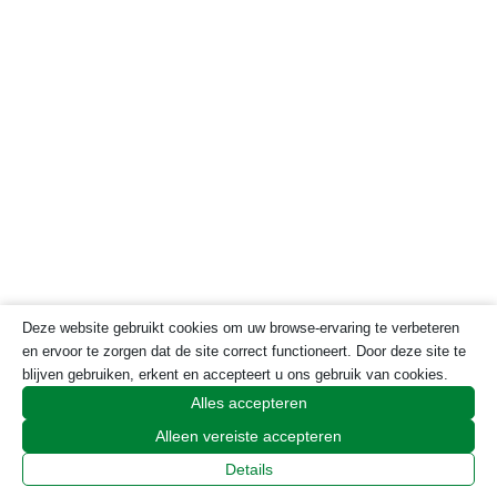
Deze website gebruikt cookies om uw browse-ervaring te verbeteren
en ervoor te zorgen dat de site correct functioneert. Door deze site te
blijven gebruiken, erkent en accepteert u ons gebruik van cookies.
Alles accepteren
Footer
Home
Alleen vereiste accepteren
Over Portugal Portal
Details