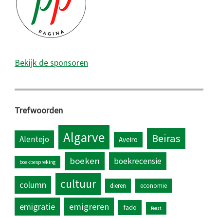
Bekijk de sponsoren
Trefwoorden
Algarve
Beiras
Alentejo
Aveiro
boeken
boekrecensie
boekbespreking
cultuur
column
dieren
economie
emigratie
emigreren
fado
feest