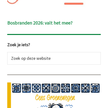
Bosbranden 2026: valt het mee?
Primaire
Zoek je iets?
Sidebar
Zoek
op
deze
website