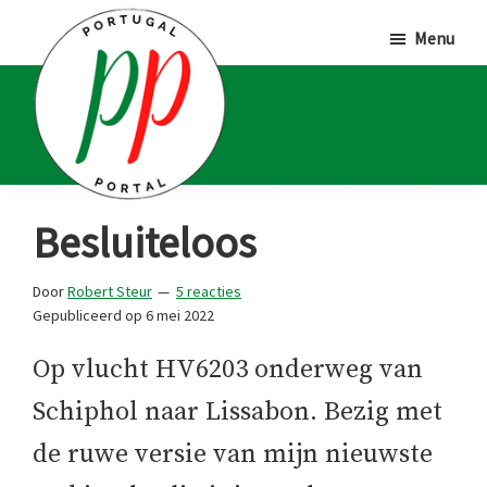
Door
Spring
Spring
Menu
naar
naar
naar
de
de
de
hoofd
eerste
voettekst
inhoud
sidebar
Portugal
Voor
Besluiteloos
Portal
Portugalliefhebbers
en
Door
Robert Steur
5 reacties
Gepubliceerd op
6 mei 2022
-
fanaten
Op vlucht HV6203 onderweg van
Schiphol naar Lissabon. Bezig met
de ruwe versie van mijn nieuwste