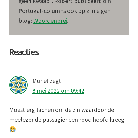
geen kwaad". Robert publiceert zijn
Portugal-columns ook op zijn eigen
blog:
Woordenbrei
.
Lees
Reacties
Interacties
Muriël
zegt
8 mei 2022 om 09:42
Moest erg lachen om de zin waardoor de
meelezende passagier een rood hoofd kreeg