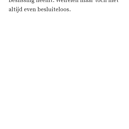
beslissing neemt. Weifelen maar toch niet
altijd even besluiteloos.