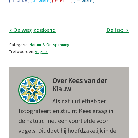
Share
Share
Pin
Share
« De weg zoekend
De fooi »
Categorie:
Natuur & Ontspanning
Trefwoorden:
vogels
Over
Kees van der
Klauw
Als natuurliefhebber
fotografeert en struint Kees graag in
de natuur, met een voorliefde voor
vogels. Dit doet hij hoofdzakelijk in de