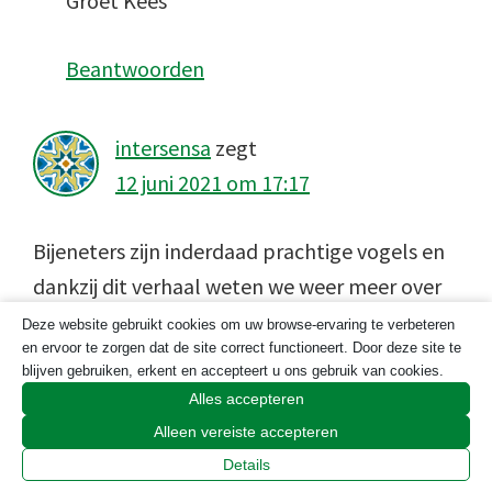
Groet Kees
Beantwoorden
intersensa
zegt
12 juni 2021 om 17:17
Bijeneters zijn inderdaad prachtige vogels en
dankzij dit verhaal weten we weer meer over
ze. Héle mooie foto’s, mooi vastgelegd (met
Deze website gebruikt cookies om uw browse-ervaring te verbeteren
en ervoor te zorgen dat de site correct functioneert. Door deze site te
waarschijnlijk heel veel geduld)!!!
blijven gebruiken, erkent en accepteert u ons gebruik van cookies.
Bedankt.
Alles accepteren
Alleen vereiste accepteren
Beantwoorden
Details