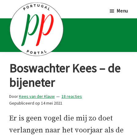
Door
Spring
Spring
Menu
naar
naar
naar
de
de
de
hoofd
eerste
voettekst
inhoud
sidebar
Portugal
Voor
Boswachter Kees – de
Portal
Portugalliefhebbers
bijeneter
en
-
Door
Kees van der Klauw
18 reacties
fanaten
Gepubliceerd op
14 mei 2021
Er is geen vogel die mij zo doet
verlangen naar het voorjaar als de