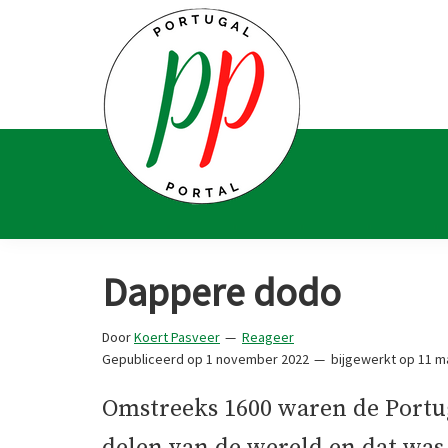
Spring
Door
Spring
Spring
naar
naar
naar
naar
de
de
de
de
hoofdnavigatie
hoofd
eerste
voettekst
inhoud
sidebar
Portugal
Voor
Portal
Portugalliefhebbers
Dappere dodo
en
-
Door
Koert Pasveer
Reageer
fanaten
Gepubliceerd op
1 november 2022
bijgewerkt op
11 m
Omstreeks 1600 waren de Portu