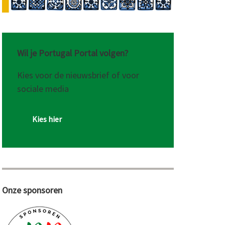
Wil je Portugal Portal volgen?
Kies voor de nieuwsbrief of voor
sociale media
Kies hier
Onze sponsoren