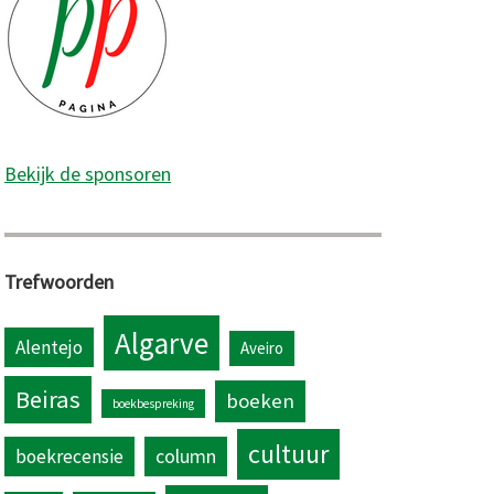
Bekijk de sponsoren
Trefwoorden
Algarve
Alentejo
Aveiro
Beiras
boeken
boekbespreking
cultuur
column
boekrecensie