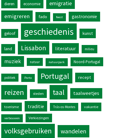
emigratie
dieren
economie
emigreren
gastronomie
fado
feest
geschiedenis
kunst
geloof
Lissabon
literatuur
land
milieu
muziek
Noord-Portugal
natuur
natuurpark
Portugal
recept
politiek
Porto
reizen
taal
taalweetjes
steden
traditie
toerisme
vakantie
Trás-os-Montes
Verkiezingen
verbouwen
volksgebruiken
wandelen