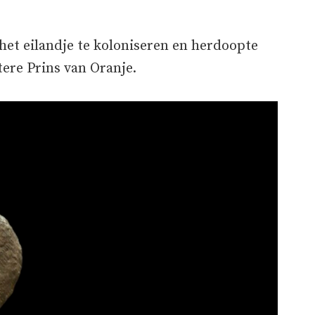
het eilandje te koloniseren en herdoopte
tere Prins van Oranje.