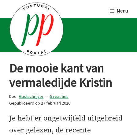
Door
Spring
Spring
Menu
naar
naar
naar
de
de
de
hoofd
eerste
voettekst
inhoud
sidebar
Portugal
Voor
De mooie kant van
Portal
Portugalliefhebbers
vermaledijde Kristin
en
-
Door
Gastschrijver
5 reacties
fanaten
Gepubliceerd op
27 februari 2026
Je hebt er ongetwijfeld uitgebreid
over gelezen, de recente