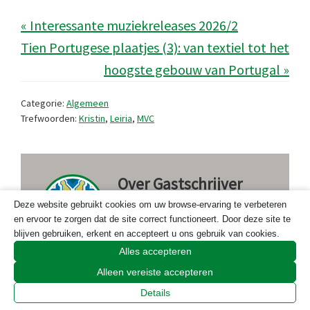
« Interessante muziekreleases 2026/2
Tien Portugese plaatjes (3): van textiel tot het
hoogste gebouw van Portugal »
Categorie:
Algemeen
Trefwoorden:
Kristin
,
Leiria
,
MVC
Over
Gastschrijver
Deze website gebruikt cookies om uw browse-ervaring te verbeteren
Onder de naam
en ervoor te zorgen dat de site correct functioneert. Door deze site te
Gastschrijver vind je
blijven gebruiken, erkent en accepteert u ons gebruik van cookies.
Alles accepteren
artikelen van verschillende schrijvers
Alleen vereiste accepteren
die als gast een of meerdere artikelen
Details
hebben gepubliceerd op Portugal