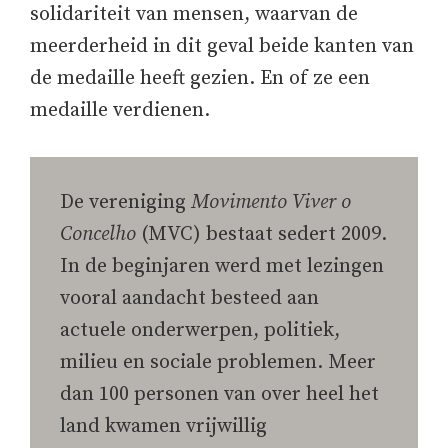
solidariteit van mensen, waarvan de
meerderheid in dit geval beide kanten van
de medaille heeft gezien. En of ze een
medaille verdienen.
De vereniging
Movimento Viver o
Concelho
(MVC) bestaat sedert 2009.
In de beginjaren werd met lezingen
vooral aandacht besteed aan
actuele onderwerpen, politiek,
milieu en sociale problemen. Meer
dan 100 personen van over heel het
land kwamen vrijwillig