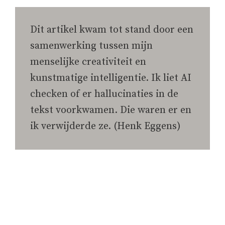
Dit artikel kwam tot stand door een
samenwerking tussen mijn
menselijke creativiteit en
kunstmatige intelligentie. Ik liet AI
checken of er hallucinaties in de
tekst voorkwamen. Die waren er en
ik verwijderde ze. (Henk Eggens)