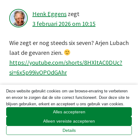
Henk Eggens
zegt
3 februari 2026 om 10:15
Wie zegt er nog steeds six seven? Arjen Lubach
laat de gevaren zien.
https://youtube.com/shorts/8HXltAC0DUc?
si=6x5p99ivOPOdGAhr
Beantwoorden
Deze website gebruikt cookies om uw browse-ervaring te verbeteren
en ervoor te zorgen dat de site correct functioneert. Door deze site te
blijven gebruiken, erkent en accepteert u ons gebruik van cookies.
Geef een reactie
Alles accepteren
Alleen vereiste accepteren
Je e-mailadres wordt niet gepubliceerd.
Details