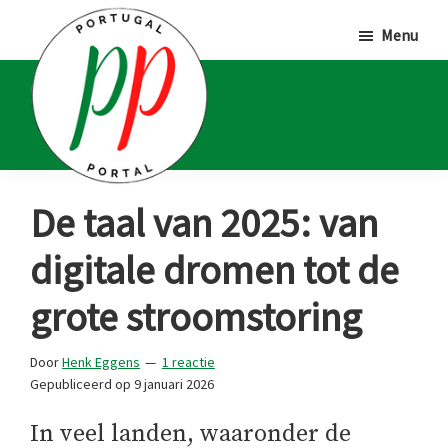
Door
Spring
Spring
Menu
naar
naar
naar
de
de
de
hoofd
eerste
voettekst
inhoud
sidebar
Portugal
Voor
De taal van 2025: van
Portal
Portugalliefhebbers
digitale dromen tot de
en
-
grote stroomstoring
fanaten
Door
Henk Eggens
1 reactie
Gepubliceerd op
9 januari 2026
In veel landen, waaronder de