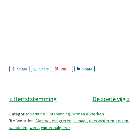
Share
Share
Pin
Share
« Herfststemming
De zoete vijg »
Categorie:
Natuur & Ontspanning
,
Wonen & Werken
Trefwoorden:
Algarve
,
emigreren
,
klimaat
,
overwinteren
,
reizen
,
wandelen
,
weer
,
winterinalgarve