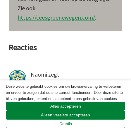
Zie ook
https://ceesgroenewegen.com/
.
Lees
Reacties
Interacties
Naomi
zegt
2 oktober 2018 om 21:08
Deze website gebruikt cookies om uw browse-ervaring te verbeteren
en ervoor te zorgen dat de site correct functioneert. Door deze site te
blijven gebruiken, erkent en accepteert u ons gebruik van cookies.
Leuk, positief stuk. Bedankt.
Alles accepteren
Alleen vereiste accepteren
Beantwoorden
Details