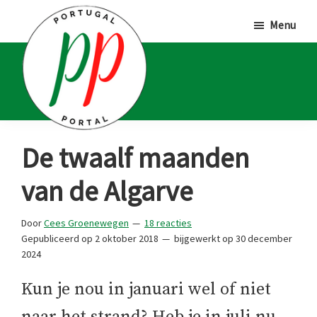
Door
Spring
Spring
Menu
naar
naar
naar
de
de
de
hoofd
eerste
voettekst
inhoud
sidebar
Portugal
Voor
De twaalf maanden
Portal
Portugalliefhebbers
van de Algarve
en
-
Door
Cees Groenewegen
18 reacties
fanaten
Gepubliceerd op
2 oktober 2018
bijgewerkt op
30 december
2024
Kun je nou in januari wel of niet