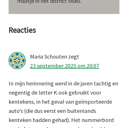
maatje in het district Viseu.
Lees
Reacties
Interacties
Maria Schouten
zegt
23 september 2025 om 20:07
In mijn herinnering werd in de jaren tachtig en
negentig de letter K ook gebruikt voor
kentekens, in het geval van geïmporteerde
auto’s (die dus eerst een buitenlands
kenteken hadden gehad). Het nummerbord