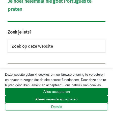
Je hoef helemaal nie goet Portugues te
praten
Primaire
Zoek je iets?
Sidebar
Zoek
op
deze
website
Deze website gebruikt cookies om uw browse-ervaring te verbeteren
en ervoor te zorgen dat de site correct functioneert. Door deze site te
blijven gebruiken, erkent en accepteert u ons gebruik van cookies.
Alles accepteren
Alleen vereiste accepteren
Details