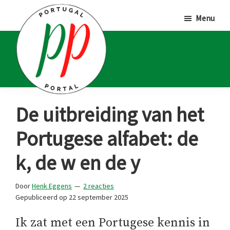
Door
Spring
Spring
Menu
naar
naar
naar
de
de
de
hoofd
eerste
voettekst
inhoud
sidebar
Portugal
Voor
De uitbreiding van het
Portal
Portugalliefhebbers
Portugese alfabet: de
en
-
k, de w en de y
fanaten
Door
Henk Eggens
2 reacties
Gepubliceerd op
22 september 2025
Ik zat met een Portugese kennis in