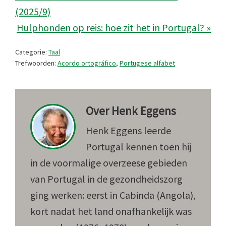
(2025/9)
Hulphonden op reis: hoe zit het in Portugal? »
Categorie:
Taal
Trefwoorden:
Acordo ortográfico
,
Portugese alfabet
Over
Henk Eggens
Henk Eggens leerde
Portugal kennen toen hij
in de voormalige overzeese gebieden
van Portugal in de gezondheidszorg
ging werken: eerst in Cabinda (Angola),
kort nadat het land onafhankelijk was