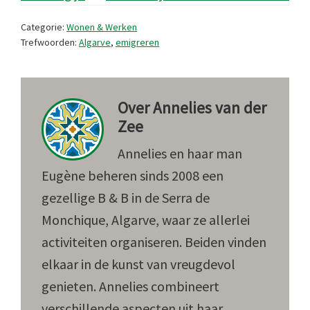
Categorie:
Wonen & Werken
Trefwoorden:
Algarve
,
emigreren
Over
Annelies van der
Zee
Annelies en haar man
Eugène beheren sinds 2008 een
gezellige B & B in de Serra de
Monchique, Algarve, waar ze allerlei
activiteiten organiseren. Beiden vinden
elkaar in de kunst van vreugdevol
genieten. Annelies combineert
verschillende aspecten uit haar