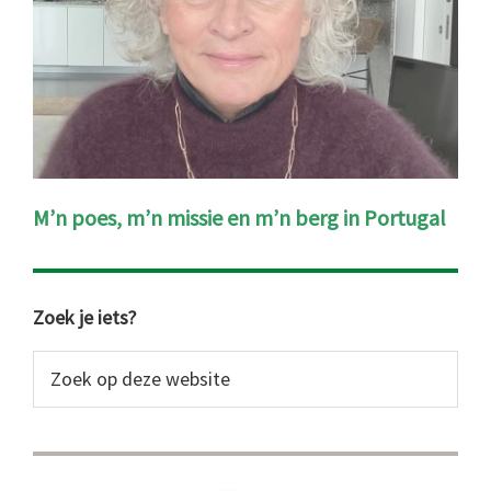
M’n poes, m’n missie en m’n berg in Portugal
Primaire
Zoek je iets?
Sidebar
Zoek
op
deze
website