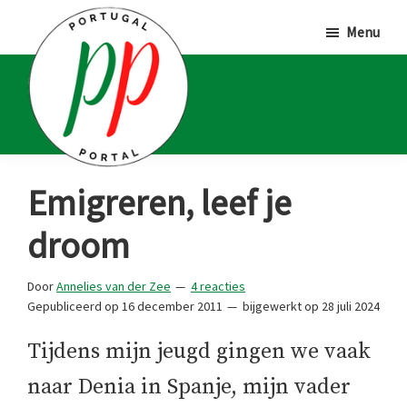
Door
Spring
Spring
Menu
naar
naar
naar
de
de
de
hoofd
eerste
voettekst
inhoud
sidebar
Portugal
Voor
Emigreren, leef je
Portal
Portugalliefhebbers
droom
en
-
Door
Annelies van der Zee
4 reacties
fanaten
Gepubliceerd op
16 december 2011
bijgewerkt op
28 juli 2024
Tijdens mijn jeugd gingen we vaak
naar Denia in Spanje, mijn vader