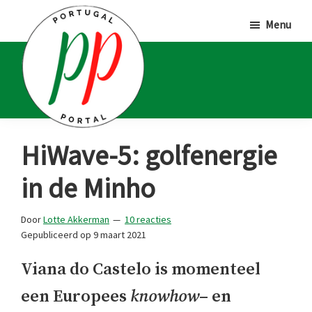
Door
Spring
Spring
Menu
naar
naar
naar
de
de
de
hoofd
eerste
voettekst
inhoud
sidebar
Portugal
Voor
HiWave-5: golfenergie
Portal
Portugalliefhebbers
in de Minho
en
-
Door
Lotte Akkerman
10 reacties
fanaten
Gepubliceerd op
9 maart 2021
Viana do Castelo is momenteel
een Europees
knowhow
– en