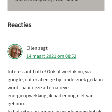
Lees
Reacties
Interacties
Ellen
zegt
14 maart 2021 om 08:52
Interessant Lotte! Ook al weet ik nu, via
google, dat er al enige tijd onderzoek gedaan
wordt naar deze alternatieve
energieopwekking, ik had er nog niet van
gehoord.
In het rijtje van zonne- en windenergie heb ik