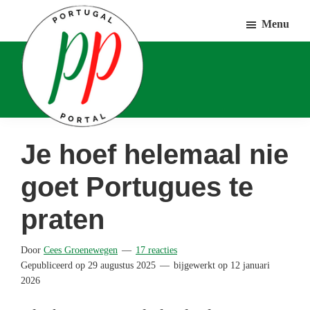
Door
Spring
Spring
Menu
naar
naar
naar
de
de
de
hoofd
eerste
voettekst
inhoud
sidebar
Portugal
Voor
Je hoef helemaal nie
Portal
Portugalliefhebbers
goet Portugues te
en
-
praten
fanaten
Door
Cees Groenewegen
17 reacties
Gepubliceerd op
29 augustus 2025
bijgewerkt op
12 januari
2026