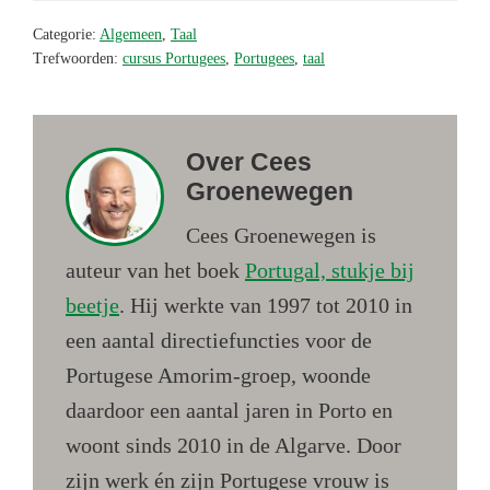
Categorie:
Algemeen
,
Taal
Trefwoorden:
cursus Portugees
,
Portugees
,
taal
Over
Cees
Groenewegen
Cees Groenewegen is
auteur van het boek
Portugal, stukje bij
beetje
. Hij werkte van 1997 tot 2010 in
een aantal directiefuncties voor de
Portugese Amorim-groep, woonde
daardoor een aantal jaren in Porto en
woont sinds 2010 in de Algarve. Door
zijn werk én zijn Portugese vrouw is