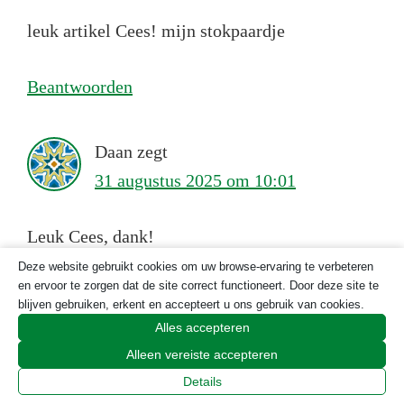
leuk artikel Cees! mijn stokpaardje
Beantwoorden
Daan
zegt
31 augustus 2025 om 10:01
Leuk Cees, dank!
Deze website gebruikt cookies om uw browse-ervaring te verbeteren
en ervoor te zorgen dat de site correct functioneert. Door deze site te
Beantwoorden
blijven gebruiken, erkent en accepteert u ons gebruik van cookies.
Alles accepteren
Jean-Marie
zegt
Alleen vereiste accepteren
Details
31 augustus 2025 om 12:07