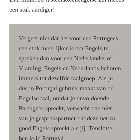
een stuk aardiger!
Vergeet niet dat het voor een Portugees
een stuk moeilijker is om Engels te
spreken dan voor een Nederlander of
Vlaming. Engels en Nederlands behoren
immers tot dezelfde taalgroep. Als je
dus in Portugal gebruik maakt van de
Engelse taal, omdat je onvoldoende
Portugees spreekt, verwacht dan niet
van je gesprekspartner dat deze net zo
goed Engels spreekt als jij. Tenslotte
ben je in Portugal…