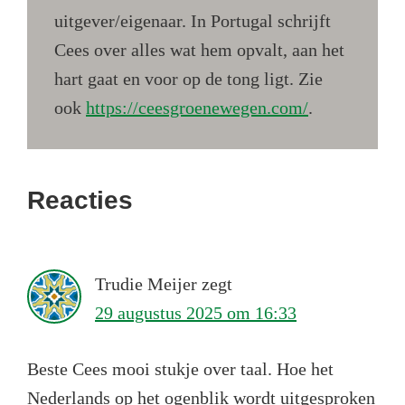
uitgever/eigenaar. In Portugal schrijft
Cees over alles wat hem opvalt, aan het
hart gaat en voor op de tong ligt. Zie
ook
https://ceesgroenewegen.com/
.
Lees
Reacties
Interacties
Trudie Meijer
zegt
29 augustus 2025 om 16:33
Beste Cees mooi stukje over taal. Hoe het
Nederlands op het ogenblik wordt uitgesproken