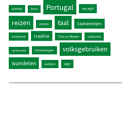
Portugal
recept
politiek
Porto
reizen
taal
taalweetjes
steden
traditie
toerisme
vakantie
Trás-os-Montes
volksgebruiken
Verkiezingen
verbouwen
wandelen
wijn
werken