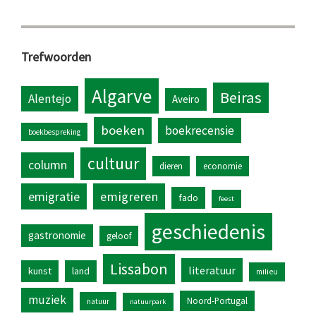
Trefwoorden
Algarve
Beiras
Alentejo
Aveiro
boeken
boekrecensie
boekbespreking
cultuur
column
dieren
economie
emigratie
emigreren
fado
feest
geschiedenis
gastronomie
geloof
Lissabon
literatuur
kunst
land
milieu
muziek
Noord-Portugal
natuur
natuurpark