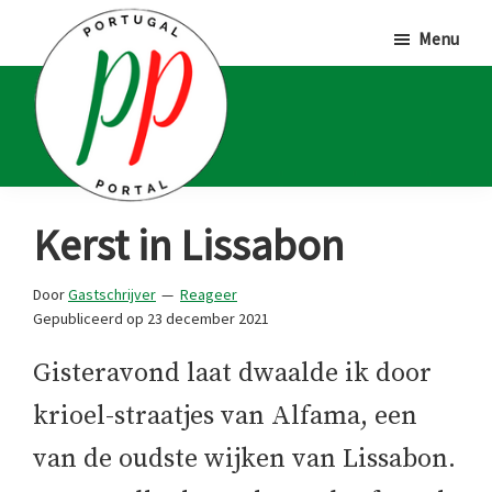
Door
Spring
Spring
Menu
naar
naar
naar
de
de
de
hoofd
eerste
voettekst
inhoud
sidebar
Portugal
Voor
Kerst in Lissabon
Portal
Portugalliefhebbers
en
Door
Gastschrijver
Reageer
Gepubliceerd op
23 december 2021
-
fanaten
Gisteravond laat dwaalde ik door
krioel-straatjes van Alfama, een
van de oudste wijken van Lissabon.