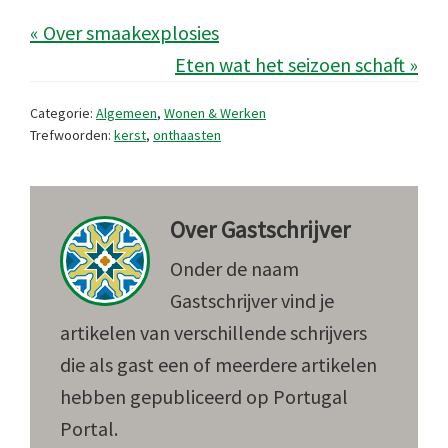
« Over smaakexplosies
Eten wat het seizoen schaft »
Categorie:
Algemeen
,
Wonen & Werken
Trefwoorden:
kerst
,
onthaasten
Over
Gastschrijver
Onder de naam
Gastschrijver vind je
artikelen van verschillende schrijvers
die als gast een of meerdere artikelen
hebben gepubliceerd op Portugal
Portal.