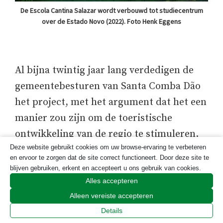
De Escola Cantina Salazar wordt verbouwd tot studiecentrum
over de Estado Novo (2022). Foto Henk Eggens
Al bijna twintig jaar lang verdedigen de
gemeentebesturen van Santa Comba Dão
het project, met het argument dat het een
manier zou zijn om de toeristische
ontwikkeling van de regio te stimuleren.
Deze website gebruikt cookies om uw browse-ervaring te verbeteren
In Portugal ontstond echter het idee dat
en ervoor te zorgen dat de site correct functioneert. Door deze site te
elk werk over deze periode, en met name
blijven gebruiken, erkent en accepteert u ons gebruik van cookies.
over deze plek, waar zeer sterke sporen
Alles accepteren
Alleen vereiste accepteren
van Salazars aanwezigheid te vinden zijn,
Details
nostalgisch zou kunnen zijn.