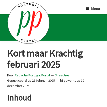
Door
Spring
Spring
Menu
naar
naar
naar
de
de
de
hoofd
eerste
voettekst
inhoud
sidebar
Portugal
Voor
Kort maar Krachtig
Portal
Portugalliefhebbers
februari 2025
en
-
Door
Redactie Portugal Portal
3 reacties
fanaten
Gepubliceerd op
28 februari 2025
bijgewerkt op
12
december 2025
Inhoud