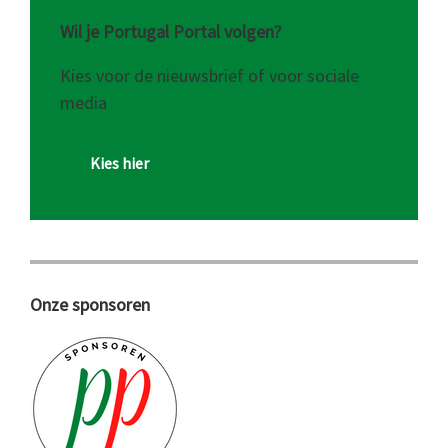
Wil je Portugal Portal volgen?
Kies voor de nieuwsbrief of voor sociale
media
Kies hier
Onze sponsoren