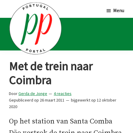
Door
Spring
Spring
Menu
naar
naar
naar
de
de
de
hoofd
eerste
voettekst
inhoud
sidebar
Portugal
Voor
Met de trein naar
Portal
Portugalliefhebbers
Coimbra
en
-
Door
Gerda de Jonge
4 reacties
fanaten
Gepubliceerd op
26 maart 2011
bijgewerkt op
12 oktober
2020
Op het station van Santa Comba