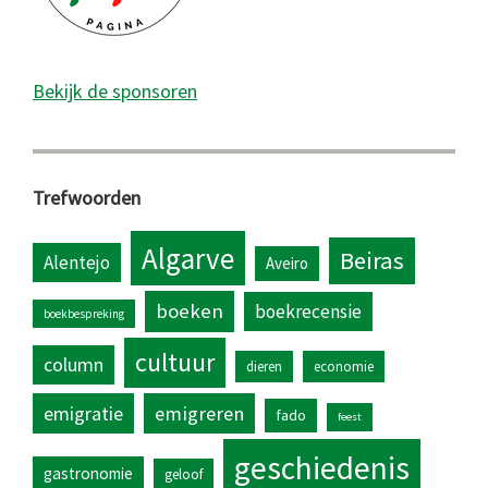
Bekijk de sponsoren
Trefwoorden
Algarve
Beiras
Alentejo
Aveiro
boeken
boekrecensie
boekbespreking
cultuur
column
dieren
economie
emigratie
emigreren
fado
feest
geschiedenis
gastronomie
geloof