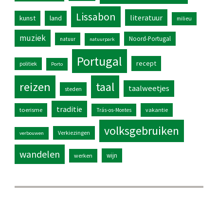
Lissabon
literatuur
kunst
land
milieu
muziek
Noord-Portugal
natuur
natuurpark
Portugal
recept
politiek
Porto
reizen
taal
taalweetjes
steden
traditie
toerisme
vakantie
Trás-os-Montes
volksgebruiken
Verkiezingen
verbouwen
wandelen
wijn
werken