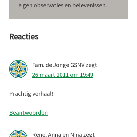
eigen observaties en belevenissen.
Lees
Reacties
Interacties
Fam. de Jonge GSNV
zegt
26 maart 2011 om 19:49
Prachtig verhaal!
Beantwoorden
Rene, Anna en Nina
zegt