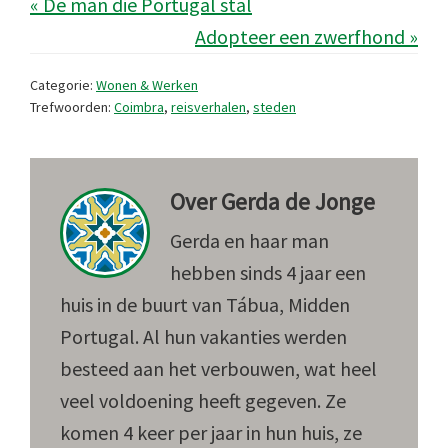
« De man die Portugal stal
Adopteer een zwerfhond »
Categorie:
Wonen & Werken
Trefwoorden:
Coimbra
,
reisverhalen
,
steden
Over
Gerda de Jonge
Gerda en haar man
hebben sinds 4 jaar een
huis in de buurt van Tábua, Midden
Portugal. Al hun vakanties werden
besteed aan het verbouwen, wat heel
veel voldoening heeft gegeven. Ze
komen 4 keer per jaar in hun huis, ze