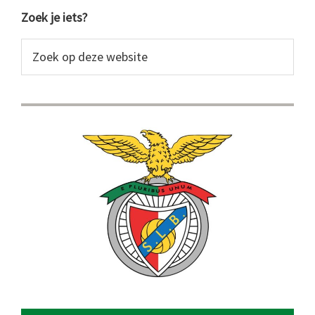
Primaire
Zoek je iets?
Sidebar
Zoek
op
deze
website