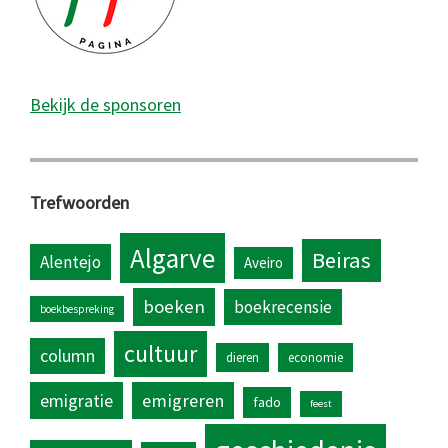
Bekijk de sponsoren
Trefwoorden
Algarve
Beiras
Alentejo
Aveiro
boeken
boekrecensie
boekbespreking
cultuur
column
dieren
economie
emigratie
emigreren
fado
feest