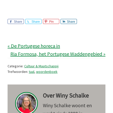
Share
Share
Pin
Share
« De Portugese horeca in
Ria Formosa, het Portugese Waddengebied »
Categorie:
Cultuur & Maatschappij
Trefwoorden:
taal
,
woordenboek
Over
Winy Schalke
Winy Schalke woont en