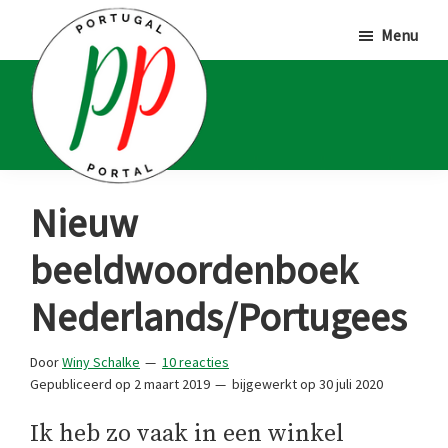
Door
Spring
Spring
Menu
naar
naar
naar
de
de
de
hoofd
eerste
voettekst
inhoud
sidebar
Portugal
Voor
Nieuw
Portal
Portugalliefhebbers
beeldwoordenboek
en
-
Nederlands/Portugees
fanaten
Door
Winy Schalke
10 reacties
Gepubliceerd op
2 maart 2019
bijgewerkt op
30 juli 2020
Ik heb zo vaak in een winkel