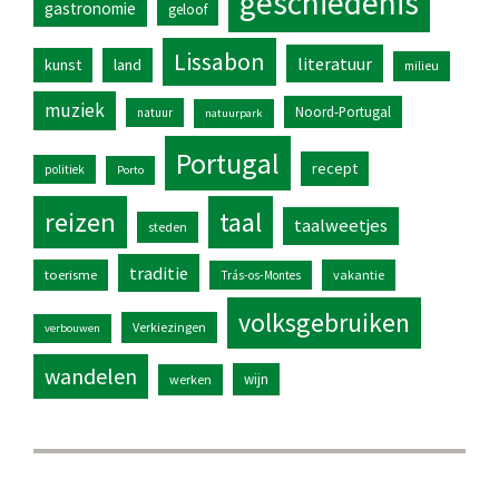
geschiedenis
gastronomie
geloof
Lissabon
literatuur
kunst
land
milieu
muziek
Noord-Portugal
natuur
natuurpark
Portugal
recept
politiek
Porto
reizen
taal
taalweetjes
steden
traditie
toerisme
vakantie
Trás-os-Montes
volksgebruiken
Verkiezingen
verbouwen
wandelen
wijn
werken