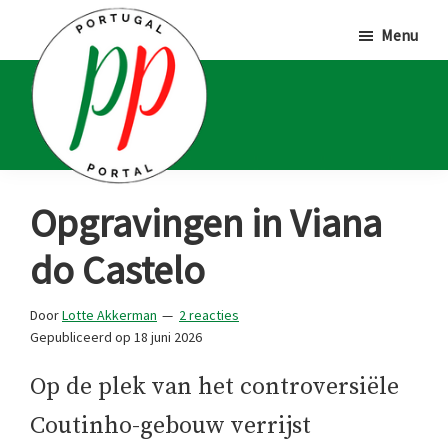
Door
Spring
Spring
Menu
naar
naar
naar
de
de
de
hoofd
eerste
voettekst
inhoud
sidebar
Portugal
Voor
Opgravingen in Viana
Portal
Portugalliefhebbers
do Castelo
en
-
Door
Lotte Akkerman
2 reacties
fanaten
Gepubliceerd op
18 juni 2026
Op de plek van het controversiële
Coutinho-gebouw verrijst