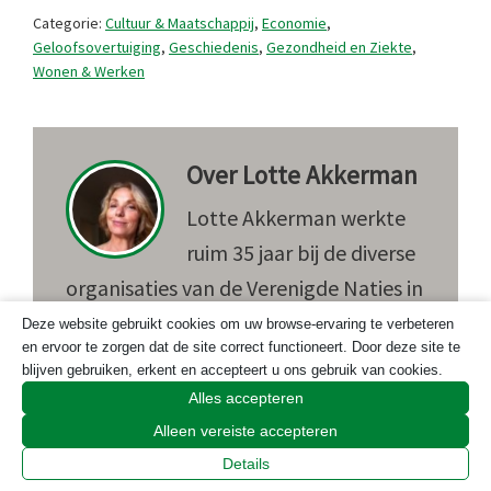
Categorie:
Cultuur & Maatschappij
,
Economie
,
Geloofsovertuiging
,
Geschiedenis
,
Gezondheid en Ziekte
,
Wonen & Werken
Over
Lotte Akkerman
Lotte Akkerman werkte
ruim 35 jaar bij de diverse
organisaties van de Verenigde Naties in
Genève, Phnom Penh en Den Haag.
Deze website gebruikt cookies om uw browse-ervaring te verbeteren
en ervoor te zorgen dat de site correct functioneert. Door deze site te
Lotte studeerde Journalistiek. Daar
blijven gebruiken, erkent en accepteert u ons gebruik van cookies.
verdiende ze haar brood nooit mee,
Alles accepteren
wel schreef ze een trits aan verhalen,
Alleen vereiste accepteren
interviews en artikelen voor glossy’s en
Details