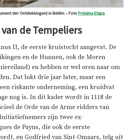
ment der Ontdekkingen) in Belém – Foto
Próxima Etapa
e van de Tempeliers
nus II, de eerste kruistocht aangevat. De
Vikingen en de Hunnen, ook de Moren
chiereiland) en hebben er wel oren naar om
en. Dat lukt drie jaar later, maar een
t een riskante onderneming, een kruidvat
e nog is. In dit kader wordt in 1118 de
icieel de Orde van de Arme ridders van
nitiatiefnemers zijn twee ex-
ues de Payns, die ook de eerste
rdt, en Godfried van Sint-Omaars, telg uit