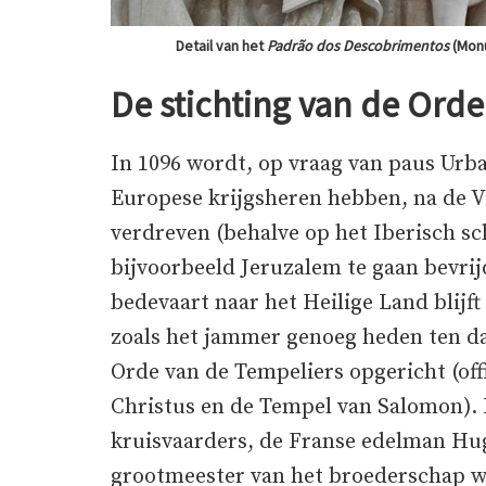
Detail van het
Padrão dos Descobrimentos
(Monu
De stichting van de Ord
In 1096 wordt, op vraag van paus Urba
Europese krijgsheren hebben, na de 
verdreven (behalve op het Iberisch s
bijvoorbeeld Jeruzalem te gaan bevrijd
bedevaart naar het Heilige Land blijf
zoals het jammer genoeg heden ten dag
Orde van de Tempeliers opgericht (off
Christus en de Tempel van Salomon). I
kruisvaarders, de Franse edelman Hug
grootmeester van het broederschap wo