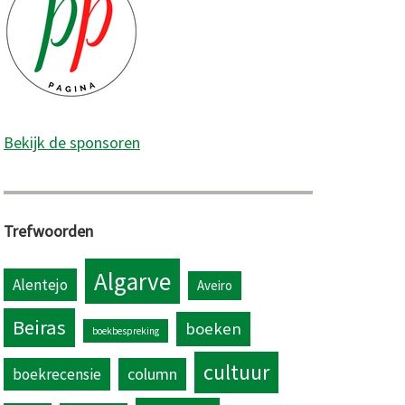
Bekijk de sponsoren
Trefwoorden
Algarve
Alentejo
Aveiro
Beiras
boeken
boekbespreking
cultuur
column
boekrecensie