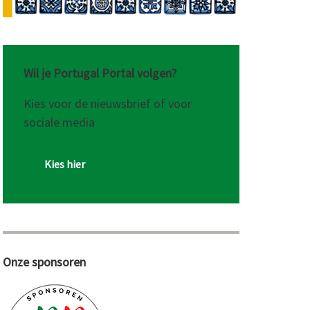
Wil je Portugal Portal volgen?
Kies voor de nieuwsbrief of voor
sociale media
Kies hier
Onze sponsoren