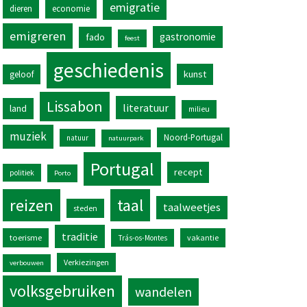
emigratie
dieren
economie
emigreren
gastronomie
fado
feest
geschiedenis
kunst
geloof
Lissabon
literatuur
land
milieu
muziek
Noord-Portugal
natuur
natuurpark
Portugal
recept
politiek
Porto
reizen
taal
taalweetjes
steden
traditie
toerisme
vakantie
Trás-os-Montes
Verkiezingen
verbouwen
volksgebruiken
wandelen