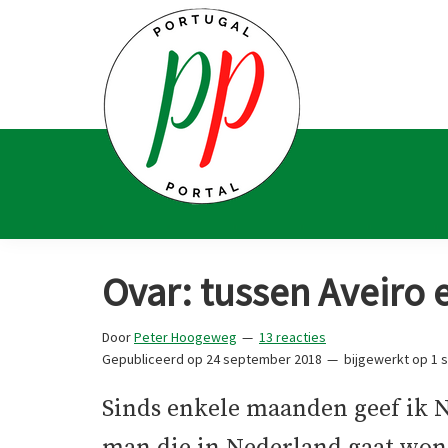
Spring
Door
Spring
Spring
naar
naar
naar
naar
de
de
de
de
hoofdnavigatie
hoofd
eerste
voettekst
inhoud
sidebar
Portugal
Voor
Portal
Portugalliefhebbers
Ovar: tussen Aveiro 
en
-
Door
Peter Hoogeweg
13 reacties
fanaten
Gepubliceerd op
24 september 2018
bijgewerkt op
1 
Sinds enkele maanden geef ik N