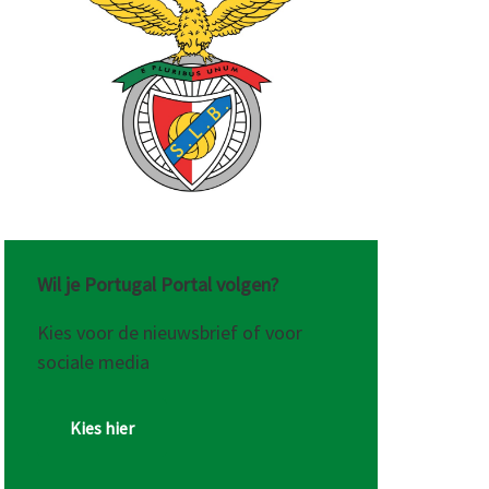
Wil je Portugal Portal volgen?
Kies voor de nieuwsbrief of voor
sociale media
Kies hier