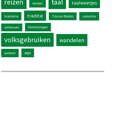
reizen
taal
taalweetjes
steden
traditie
toerisme
vakantie
Trás-os-Montes
Verkiezingen
verbouwen
volksgebruiken
wandelen
wijn
werken