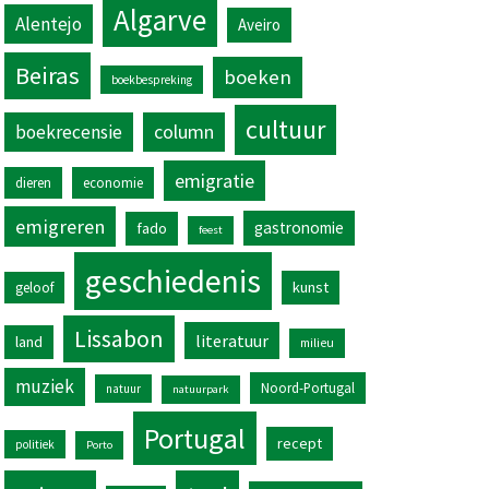
Algarve
Alentejo
Aveiro
Beiras
boeken
boekbespreking
cultuur
column
boekrecensie
emigratie
dieren
economie
emigreren
gastronomie
fado
feest
geschiedenis
kunst
geloof
Lissabon
literatuur
land
milieu
muziek
Noord-Portugal
natuur
natuurpark
Portugal
recept
politiek
Porto