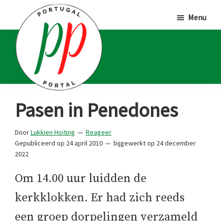
Door
Spring
Spring
Menu
naar
naar
naar
de
de
de
hoofd
eerste
voettekst
inhoud
sidebar
Portugal
Voor
Pasen in Penedones
Portal
Portugalliefhebbers
en
Door
Lukkien Hoiting
Reageer
Gepubliceerd op
24 april 2010
bijgewerkt op
24 december
-
2022
fanaten
Om 14.00 uur luidden de
kerkklokken. Er had zich reeds
een groep dorpelingen verzameld