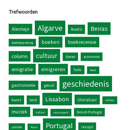
Trefwoorden
Algarve
Beiras
Alentejo
Aveiro
boeken
boekrecensie
boekbespreking
cultuur
column
dieren
economie
emigratie
emigreren
fado
feest
geschiedenis
gastronomie
geloof
Lissabon
literatuur
kunst
land
milieu
muziek
Noord-Portugal
natuur
natuurpark
Portugal
recept
politiek
Porto