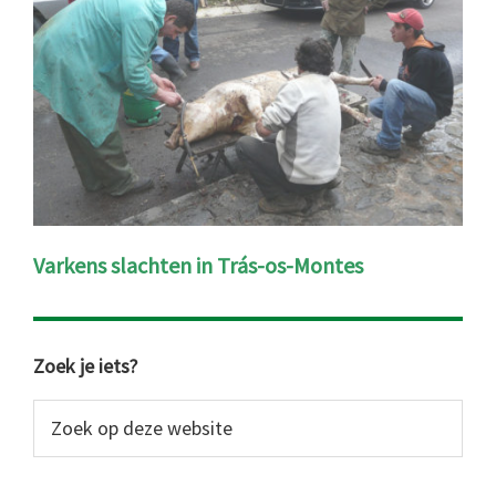
Varkens slachten in Trás-os-Montes
Primaire
Zoek je iets?
Sidebar
Zoek
op
deze