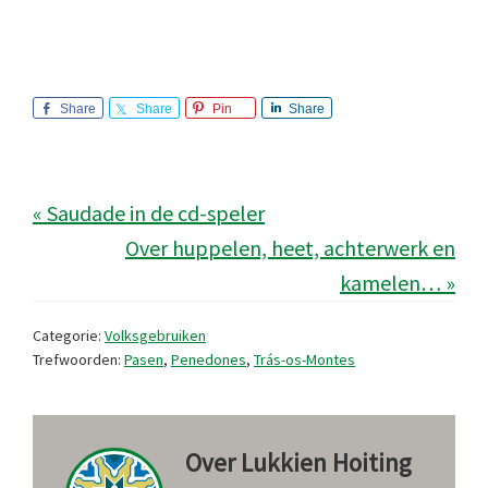
Share
Share
Pin
Share
« Saudade in de cd-speler
Over huppelen, heet, achterwerk en
kamelen… »
Categorie:
Volksgebruiken
Trefwoorden:
Pasen
,
Penedones
,
Trás-os-Montes
Over
Lukkien Hoiting