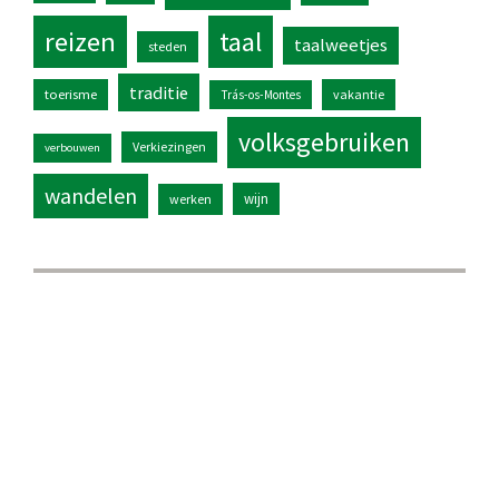
reizen
taal
taalweetjes
steden
traditie
toerisme
vakantie
Trás-os-Montes
volksgebruiken
Verkiezingen
verbouwen
wandelen
wijn
werken