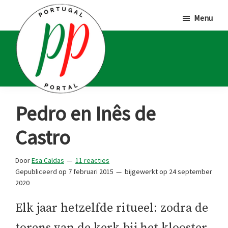
Door
Spring
Spring
Menu
naar
naar
naar
de
de
de
hoofd
eerste
voettekst
inhoud
sidebar
Portugal
Voor
Pedro en Inês de
Portal
Portugalliefhebbers
Castro
en
-
Door
Esa Caldas
11 reacties
fanaten
Gepubliceerd op
7 februari 2015
bijgewerkt op
24 september
2020
Elk jaar hetzelfde ritueel: zodra de