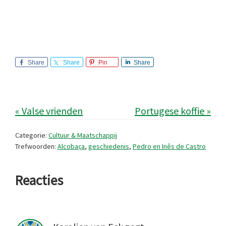
Share
Share
Pin
Share
« Valse vrienden
Portugese koffie »
Categorie:
Cultuur & Maatschappij
Trefwoorden:
Alcobaça
,
geschiedenis
,
Pedro en Inês de Castro
Lees
Reacties
Interacties