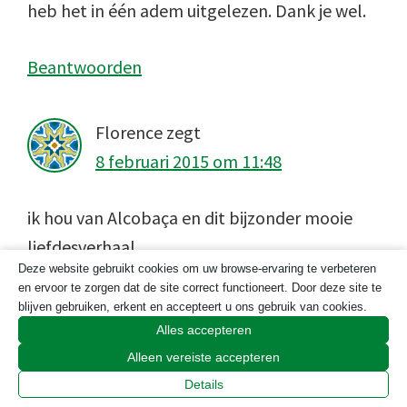
heb het in één adem uitgelezen. Dank je wel.
Beantwoorden
Florence
zegt
8 februari 2015 om 11:48
ik hou van Alcobaça en dit bijzonder mooie
liefdesverhaal.
Deze website gebruikt cookies om uw browse-ervaring te verbeteren
Leuk dat je het op een voor mij bijzondere dag
en ervoor te zorgen dat de site correct functioneert. Door deze site te
publiceerd hebt !
blijven gebruiken, erkent en accepteert u ons gebruik van cookies.
Alles accepteren
Alleen vereiste accepteren
Beantwoorden
Details