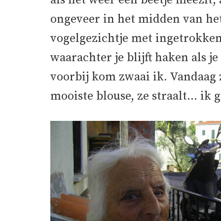
als het weer een beetje meezit,
ongeveer in het midden van het
vogelgezichtje met ingetrokke
waarachter je blijft haken als je
voorbij kom zwaai ik. Vandaag z
mooiste blouse, ze straalt… ik 