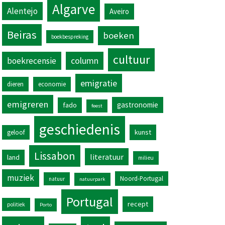
Algarve
Alentejo
Aveiro
Beiras
boeken
boekbespreking
cultuur
column
boekrecensie
emigratie
dieren
economie
emigreren
gastronomie
fado
feest
geschiedenis
kunst
geloof
Lissabon
literatuur
land
milieu
muziek
Noord-Portugal
natuur
natuurpark
Portugal
recept
politiek
Porto