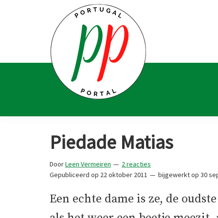
Spring
Door
Spring
Spring
naar
naar
naar
naar
de
de
de
de
hoofdnavigatie
hoofd
eerste
voettekst
inhoud
sidebar
Portugal
Voor
Portal
Portugalliefhebbers
Piedade Matias
en
-
Door
Leen Vermeiren
2 reacties
fanaten
Gepubliceerd op
22 oktober 2011
bijgewerkt op
30 se
Een echte dame is ze, de oudste 