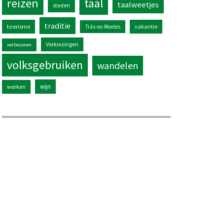
reizen
taal
taalweetjes
steden
traditie
toerisme
vakantie
Trás-os-Montes
Verkiezingen
verbouwen
volksgebruiken
wandelen
wijn
werken