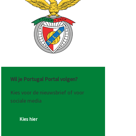
Wil je Portugal Portal volgen?
Kies voor de nieuwsbrief of voor
sociale media
Kies hier