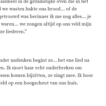
ismeel in de gezamelijke oven die in het
jl we wasten bakte ons brood… of de
k getrouwd was herinner ik me nog alles… je
e waren… we zongen altijd op ons veld mijn
ze liederen.”
onder nadenken begint ze… het ene lied na
en. Ik moet haar echt onderbreken om
ussen komen bijzitten, ze zingt mee. Ik hoor
veld op een boogscheut van ons huis.