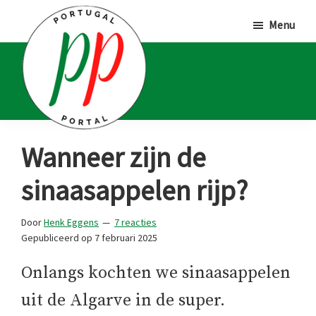
Door
Spring
Spring
Menu
naar
naar
naar
de
de
de
hoofd
eerste
voettekst
inhoud
sidebar
Portugal
Voor
Wanneer zijn de
Portal
Portugalliefhebbers
sinaasappelen rijp?
en
-
Door
Henk Eggens
7 reacties
fanaten
Gepubliceerd op
7 februari 2025
Onlangs kochten we sinaasappelen
uit de Algarve in de super.