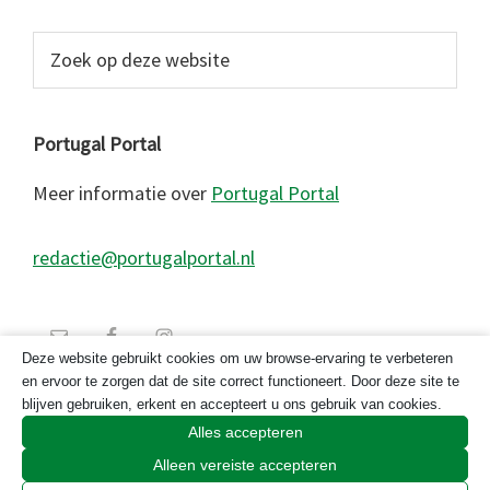
Zoek
op
deze
website
Portugal Portal
Meer informatie over
Portugal Portal
redactie@portugalportal.nl
Deze website gebruikt cookies om uw browse-ervaring te verbeteren
en ervoor te zorgen dat de site correct functioneert. Door deze site te
blijven gebruiken, erkent en accepteert u ons gebruik van cookies.
Alles accepteren
Alleen vereiste accepteren
© 2026 Copyright Portugal Portal 2023