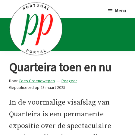
Door
Spring
Spring
Menu
naar
naar
naar
de
de
de
hoofd
eerste
voettekst
inhoud
sidebar
Portugal
Voor
Quarteira toen en nu
Portal
Portugalliefhebbers
en
Door
Cees Groenewegen
Reageer
Gepubliceerd op
28 maart 2025
-
fanaten
In de voormalige visafslag van
Quarteira is een permanente
expositie over de spectaculaire