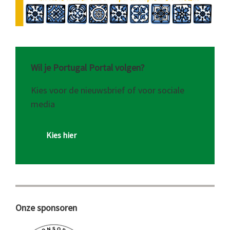
Wil je Portugal Portal volgen?
Kies voor de nieuwsbrief of voor sociale
media
Kies hier
Onze sponsoren