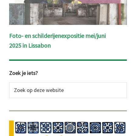
Foto- en schilderijenexpositie mei/juni
2025 in Lissabon
Primaire
Zoek je iets?
Sidebar
Zoek
op
deze
website