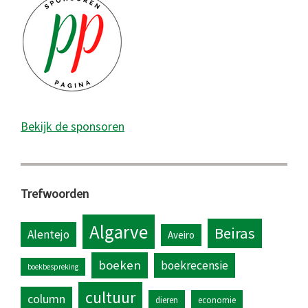
Bekijk de sponsoren
Trefwoorden
Algarve
Beiras
Alentejo
Aveiro
boeken
boekrecensie
boekbespreking
cultuur
column
dieren
economie