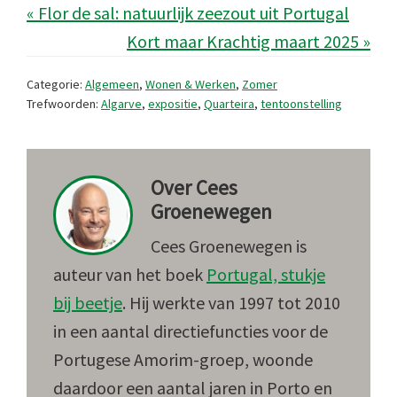
« Flor de sal: natuurlijk zeezout uit Portugal
Kort maar Krachtig maart 2025 »
Categorie:
Algemeen
,
Wonen & Werken
,
Zomer
Trefwoorden:
Algarve
,
expositie
,
Quarteira
,
tentoonstelling
Over
Cees
Groenewegen
Cees Groenewegen is
auteur van het boek
Portugal, stukje
bij beetje
. Hij werkte van 1997 tot 2010
in een aantal directiefuncties voor de
Portugese Amorim-groep, woonde
daardoor een aantal jaren in Porto en