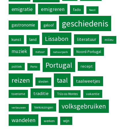
emigratie
emigreren
fado
feest
geschiedenis
gastronomie
geloof
Lissabon
literatuur
kunst
land
milieu
muziek
Noord-Portugal
natuur
natuurpark
Portugal
recept
politiek
Porto
reizen
taal
taalweetjes
steden
traditie
toerisme
vakantie
Trás-os-Montes
volksgebruiken
Verkiezingen
verbouwen
wandelen
wijn
werken