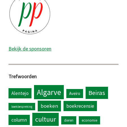
Bekijk de sponsoren
Trefwoorden
Algarve
Beiras
Alentejo
Aveiro
boeken
boekrecensie
boekbespreking
cultuur
column
dieren
economie