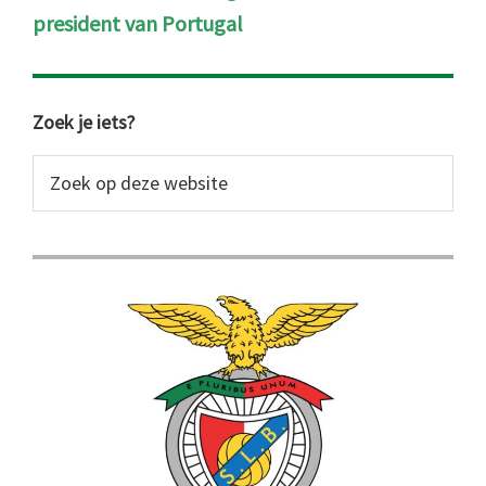
president van Portugal
Primaire
Zoek je iets?
Sidebar
Zoek
op
deze
website