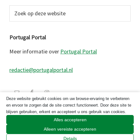
Zoek
op
deze
website
Portugal Portal
Meer informatie over
Portugal Portal
redactie@portugalportal.nl
Deze website gebruikt cookies om uw browse-ervaring te verbeteren
en ervoor te zorgen dat de site correct functioneert. Door deze site te
blijven gebruiken, erkent en accepteert u ons gebruik van cookies.
Alles accepteren
Alleen vereiste accepteren
© 2026 Copyright Portugal Portal 2023
Details