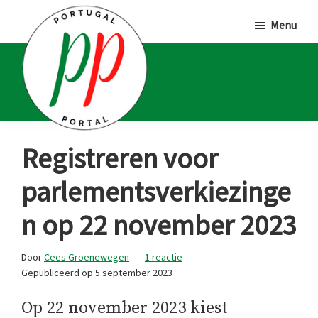
Door
Spring
Spring
Menu
naar
naar
naar
de
de
de
hoofd
eerste
voettekst
inhoud
sidebar
Portugal
Voor
Registreren voor
Portal
Portugalliefhebbers
parlementsverkiezinge
en
-
n op 22 november 2023
fanaten
Door
Cees Groenewegen
1 reactie
Gepubliceerd op
5 september 2023
Op 22 november 2023 kiest