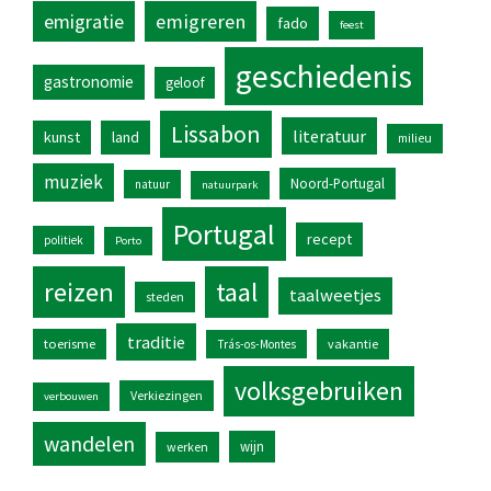
emigratie
emigreren
fado
feest
geschiedenis
gastronomie
geloof
Lissabon
literatuur
kunst
land
milieu
muziek
Noord-Portugal
natuur
natuurpark
Portugal
recept
politiek
Porto
reizen
taal
taalweetjes
steden
traditie
toerisme
vakantie
Trás-os-Montes
volksgebruiken
Verkiezingen
verbouwen
wandelen
wijn
werken