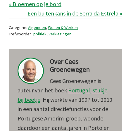
« Bloemen op je bord
Een buitenkans in de Serra da Estrela »
Categorie:
Algemeen
,
Wonen & Werken
Trefwoorden:
politiek
,
Verkiezingen
Over
Cees
Groenewegen
Cees Groenewegen is
auteur van het boek
Portugal, stukje
bij beetje
. Hij werkte van 1997 tot 2010
in een aantal directiefuncties voor de
Portugese Amorim-groep, woonde
daardoor een aantal jaren in Porto en