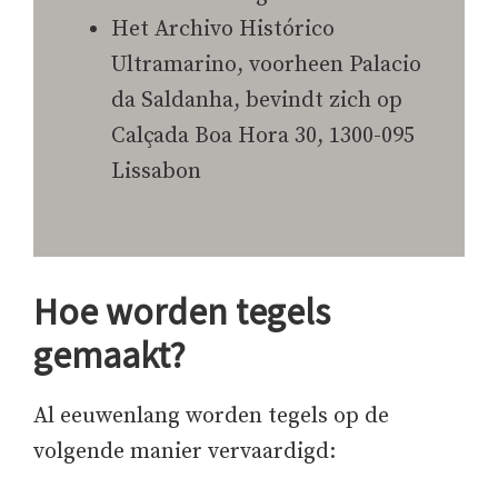
Het Archivo Histórico
Ultramarino, voorheen Palacio
da Saldanha, bevindt zich op
Calçada Boa Hora 30, 1300-095
Lissabon
Hoe worden tegels
gemaakt?
Al eeuwenlang worden tegels op de
volgende manier vervaardigd: