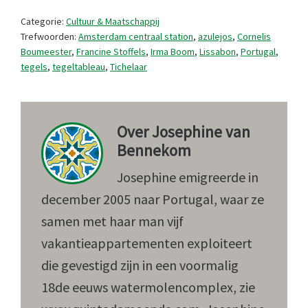
Categorie:
Cultuur & Maatschappij
Trefwoorden:
Amsterdam centraal station
,
azulejos
,
Cornelis
Boumeester
,
Francine Stoffels
,
Irma Boom
,
Lissabon
,
Portugal
,
tegels
,
tegeltableau
,
Tichelaar
Over
Josephine van
Bennekom
Josephine emigreerde in
december 2005 naar Portugal, waar ze
samen met haar man vijf
vakantieappartementen exploiteert
die gevestigd zijn in een voormalig
18de eeuws watermolencomplex, zie