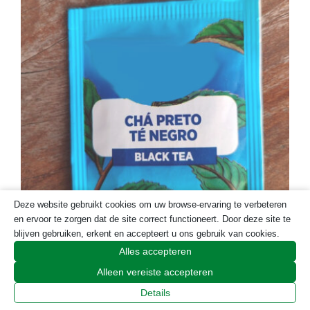
Deze website gebruikt cookies om uw browse-ervaring te verbeteren
Zorgelijk zwart – negro en preto
en ervoor te zorgen dat de site correct functioneert. Door deze site te
blijven gebruiken, erkent en accepteert u ons gebruik van cookies.
Alles accepteren
Alleen vereiste accepteren
Details