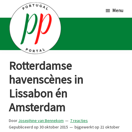
Door
Spring
Spring
Menu
naar
naar
naar
de
de
de
hoofd
eerste
voettekst
inhoud
sidebar
Portugal
Voor
Rotterdamse
Portal
Portugalliefhebbers
havenscènes in
en
-
Lissabon én
fanaten
Amsterdam
Door
Josephine van Bennekom
7 reacties
Gepubliceerd op
30 oktober 2015
bijgewerkt op
21 oktober