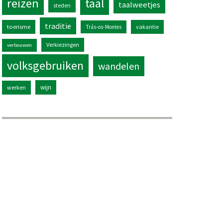
reizen
taal
taalweetjes
steden
traditie
toerisme
vakantie
Trás-os-Montes
Verkiezingen
verbouwen
volksgebruiken
wandelen
wijn
werken