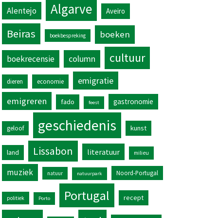
Algarve
Alentejo
Aveiro
Beiras
boeken
boekbespreking
cultuur
column
boekrecensie
emigratie
dieren
economie
emigreren
gastronomie
fado
feest
geschiedenis
kunst
geloof
Lissabon
literatuur
land
milieu
muziek
Noord-Portugal
natuur
natuurpark
Portugal
recept
politiek
Porto