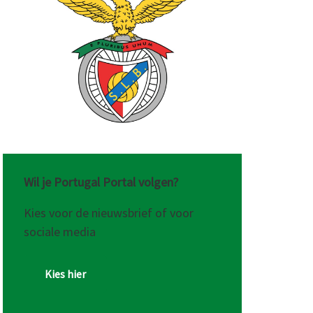
Wil je Portugal Portal volgen?
Kies voor de nieuwsbrief of voor
sociale media
Kies hier