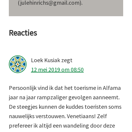
(julehinrichs@gmail.com).
Lees
Reacties
Interacties
Loek Kusiak
zegt
12 mei 2019 om 08:50
Persoonlijk vind ik dat het toerisme in Alfama
jaar na jaar rampzaliger gevolgen aanneemt.
De steegjes kunnen de kuddes toeristen soms
nauwelijks verstouwen. Venetiaans! Zelf
prefereer ik altijd een wandeling door deze