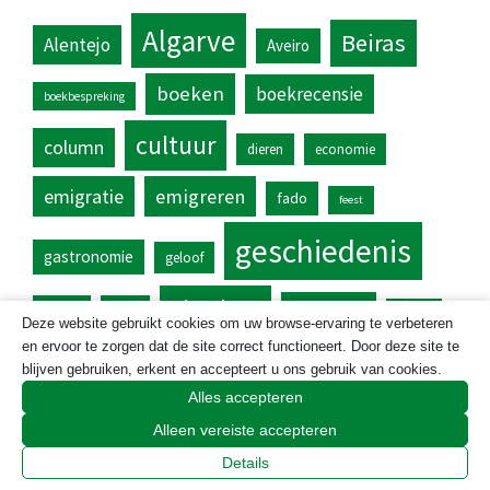
Algarve
Beiras
Alentejo
Aveiro
boeken
boekrecensie
boekbespreking
cultuur
column
dieren
economie
emigratie
emigreren
fado
feest
geschiedenis
gastronomie
geloof
Lissabon
literatuur
kunst
land
milieu
Deze website gebruikt cookies om uw browse-ervaring te verbeteren
en ervoor te zorgen dat de site correct functioneert. Door deze site te
muziek
Noord-Portugal
natuur
natuurpark
blijven gebruiken, erkent en accepteert u ons gebruik van cookies.
Alles accepteren
Portugal
recept
politiek
Porto
Alleen vereiste accepteren
reizen
taal
Details
taalweetjes
steden