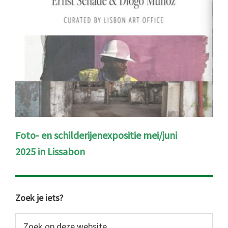
Foto- en schilderijenexpositie mei/juni
2025 in Lissabon
Primaire
Zoek je iets?
Sidebar
Zoek