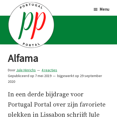
Door
Spring
Spring
Menu
naar
naar
naar
de
de
de
hoofd
eerste
voettekst
inhoud
sidebar
Portugal
Voor
Alfama
Portal
Portugalliefhebbers
en
Door
Jule Hinrichs
4 reacties
Gepubliceerd op
7 mei 2019
bijgewerkt op
29 september
-
2020
fanaten
In een derde bijdrage voor
Portugal Portal over zijn favoriete
plekken in Lissabon schrijft Jule