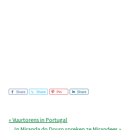
Share
Share
Pin
Share
« Vuurtorens in Portugal
In Miranda do Douro spreken ze Mirandees »