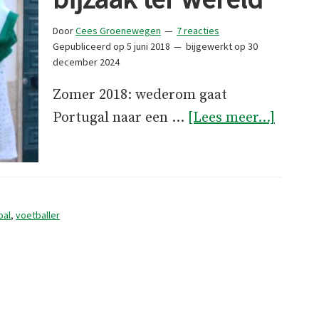
Door
Cees Groenewegen
7 reacties
Gepubliceerd op
5 juni 2018
bijgewerkt op
30
december 2024
Zomer 2018: wederom gaat
overD
Portugal naar een …
[Lees meer...]
belang
bijzaa
ter
wereld
bal
,
voetballer