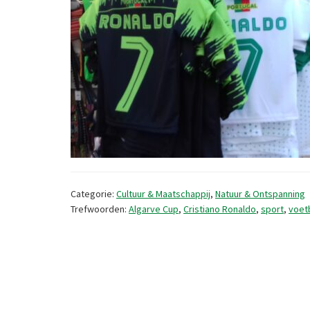
Categorie:
Cultuur & Maatschappij
,
Natuur & Ontspanning
Trefwoorden:
Algarve Cup
,
Cristiano Ronaldo
,
sport
,
voet