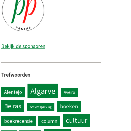
Bekijk de sponsoren
Trefwoorden
Algarve
Alentejo
Aveiro
Beiras
boeken
boekbespreking
cultuur
column
boekrecensie