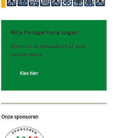
Wil je Portugal Portal volgen?
Kies voor de nieuwsbrief of voor
sociale media
Kies hier
Onze sponsoren