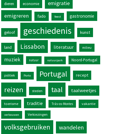
emigratie
dieren
economie
emigreren
gastronomie
fado
feest
geschiedenis
kunst
geloof
Lissabon
literatuur
land
milieu
muziek
Noord-Portugal
natuur
natuurpark
Portugal
recept
politiek
Porto
reizen
taal
taalweetjes
steden
traditie
toerisme
vakantie
Trás-os-Montes
Verkiezingen
verbouwen
volksgebruiken
wandelen