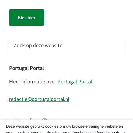
Kies hier
Zoek
op
deze
website
Portugal Portal
Meer informatie over
Portugal Portal
redactie@portugalportal.nl
Deze website gebruikt cookies om uw browse-ervaring te verbeteren
en ervoor te zorgen dat de site correct functioneert. Door deze site te