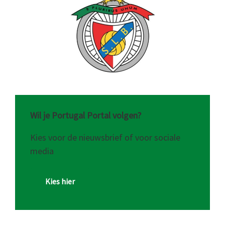
Wil je Portugal Portal volgen?
Kies voor de nieuwsbrief of voor sociale
media
Kies hier