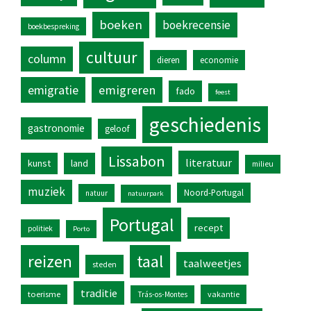
boeken
boekrecensie
boekbespreking
cultuur
column
dieren
economie
emigratie
emigreren
fado
feest
geschiedenis
gastronomie
geloof
Lissabon
literatuur
kunst
land
milieu
muziek
Noord-Portugal
natuur
natuurpark
Portugal
recept
politiek
Porto
reizen
taal
taalweetjes
steden
traditie
toerisme
vakantie
Trás-os-Montes