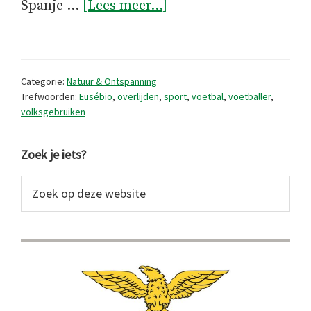
overVoetballer
Spanje …
[Lees meer...]
Eusébio
is
dood
Categorie:
Natuur & Ontspanning
Trefwoorden:
Eusébio
,
overlijden
,
sport
,
voetbal
,
voetballer
,
volksgebruiken
Primaire
Zoek je iets?
Sidebar
Zoek
op
deze
website