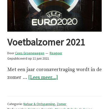
Voetbalzomer 2021
Door
Cees Groenewegen
Reageer
Gepubliceerd op
11 juni 2021
Met een jaar coronavertraging wordt in de
overVoetbalzomer
zomer …
[Lees meer...]
2021
Categorie:
Natuur & Ontspanning
,
Zomer