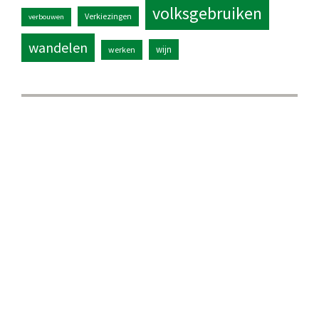
volksgebruiken
Verkiezingen
verbouwen
wandelen
wijn
werken