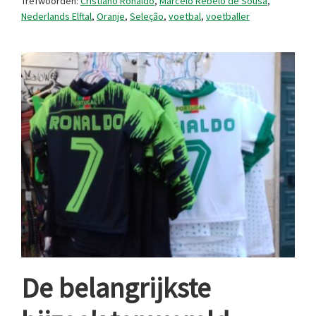
Trefwoorden:
Cristiano Ronaldo
,
Marcelo Rebelo de Sousa
,
Nederlands Elftal
,
Oranje
,
Seleção
,
voetbal
,
voetballer
De belangrijkste