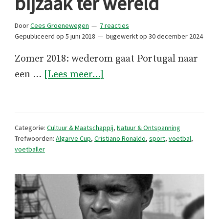
bijzaak ter wereld
Door
Cees Groenewegen
7 reacties
Gepubliceerd op
5 juni 2018
bijgewerkt op
30 december 2024
Zomer 2018: wederom gaat Portugal naar
overDe
een …
[Lees meer...]
belangrijkste
bijzaak
ter
Categorie:
Cultuur & Maatschappij
,
Natuur & Ontspanning
wereld
Trefwoorden:
Algarve Cup
,
Cristiano Ronaldo
,
sport
,
voetbal
,
voetballer