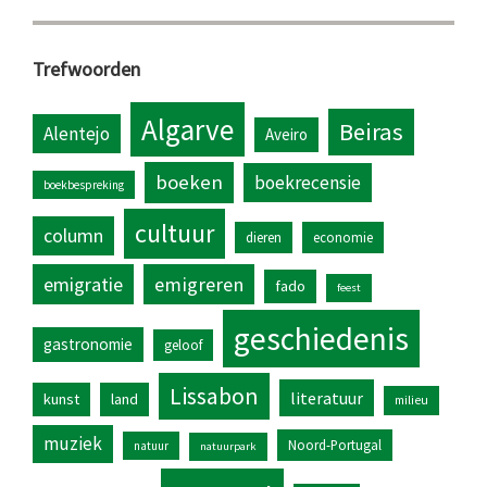
Trefwoorden
Algarve
Beiras
Alentejo
Aveiro
boeken
boekrecensie
boekbespreking
cultuur
column
dieren
economie
emigratie
emigreren
fado
feest
geschiedenis
gastronomie
geloof
Lissabon
literatuur
kunst
land
milieu
muziek
Noord-Portugal
natuur
natuurpark