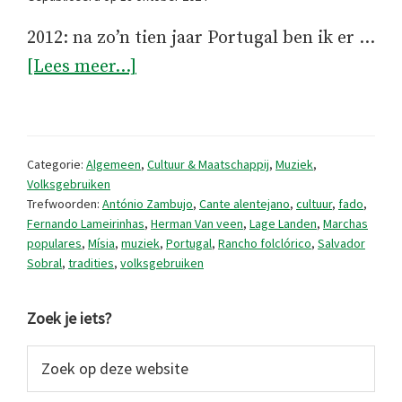
2012: na zo’n tien jaar Portugal ben ik er …
overWaar
[Lees meer...]
komt
die
Portugese
Categorie:
Algemeen
,
Cultuur & Maatschappij
,
Muziek
,
muzikale
Volksgebruiken
Trefwoorden:
António Zambujo
,
Cante alentejano
,
cultuur
,
fado
,
rijkdom
Fernando Lameirinhas
,
Herman Van veen
,
Lage Landen
,
Marchas
vandaan?
populares
,
Mísia
,
muziek
,
Portugal
,
Rancho folclórico
,
Salvador
Sobral
,
tradities
,
volksgebruiken
Primaire
Zoek je iets?
Sidebar
Zoek
op