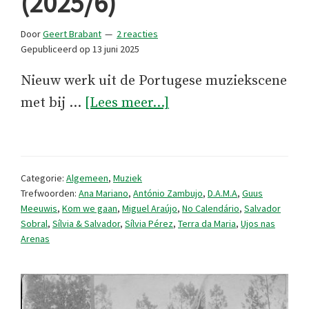
(2025/6)
Door
Geert Brabant
2 reacties
Gepubliceerd op
13 juni 2025
Nieuw werk uit de Portugese muziekscene
overInteressante
met bij …
[Lees meer...]
recente
muziekreleases
(2025/6)
Categorie:
Algemeen
,
Muziek
Trefwoorden:
Ana Mariano
,
António Zambujo
,
D.A.M.A
,
Guus
Meeuwis
,
Kom we gaan
,
Miguel Araújo
,
No Calendário
,
Salvador
Sobral
,
Sílvia & Salvador
,
Sílvia Pérez
,
Terra da Maria
,
Ujos nas
Arenas