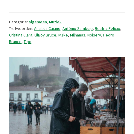
muziekreleases
(2026/7)
Categorie:
Algemeen
,
Muziek
Trefwoorden:
Ana Lua Caiano
,
António Zambujo
,
Beatriz Felício
,
Cristina Clara
,
LilBoy Bruce
,
M1ke
,
Milhanas
,
Noiserv
,
Pedro
Branco
,
Tipo