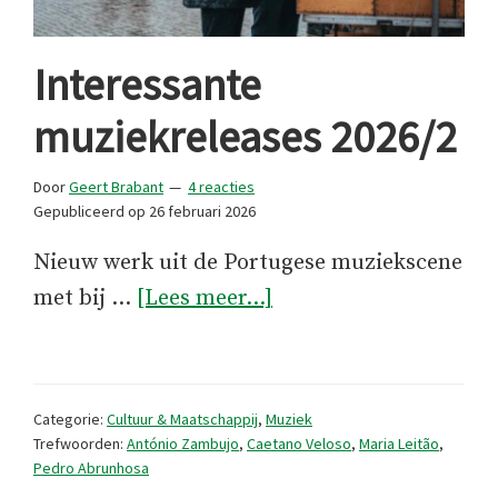
Interessante
muziekreleases 2026/2
Door
Geert Brabant
4 reacties
Gepubliceerd op
26 februari 2026
Nieuw werk uit de Portugese muziekscene
overInteressante
met bij …
[Lees meer...]
muziekreleases
2026/2
Categorie:
Cultuur & Maatschappij
,
Muziek
Trefwoorden:
António Zambujo
,
Caetano Veloso
,
Maria Leitão
,
Pedro Abrunhosa