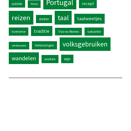
Portugal
recept
politiek
Porto
reizen
taal
taalweetjes
steden
traditie
toerisme
vakantie
Trás-os-Montes
volksgebruiken
Verkiezingen
verbouwen
wandelen
wijn
werken