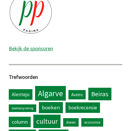
Bekijk de sponsoren
Trefwoorden
Algarve
Beiras
Alentejo
Aveiro
boeken
boekrecensie
boekbespreking
cultuur
column
dieren
economie