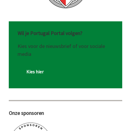
Wil je Portugal Portal volgen?
Kies voor de nieuwsbrief of voor sociale
media
Kies hier
Onze sponsoren