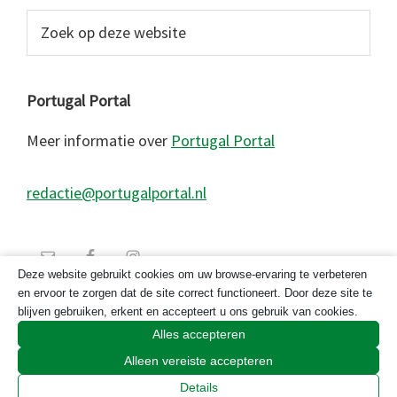
Zoek
op
deze
website
Portugal Portal
Meer informatie over
Portugal Portal
redactie@portugalportal.nl
Deze website gebruikt cookies om uw browse-ervaring te verbeteren
en ervoor te zorgen dat de site correct functioneert. Door deze site te
blijven gebruiken, erkent en accepteert u ons gebruik van cookies.
Alles accepteren
Alleen vereiste accepteren
© 2026 Copyright Portugal Portal 2023
Details