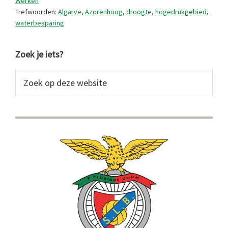
Werken
Trefwoorden:
Algarve
,
Azorenhoog
,
droogte
,
hogedrukgebied
,
waterbesparing
Primaire
Zoek je iets?
Sidebar
Zoek
op
deze
website