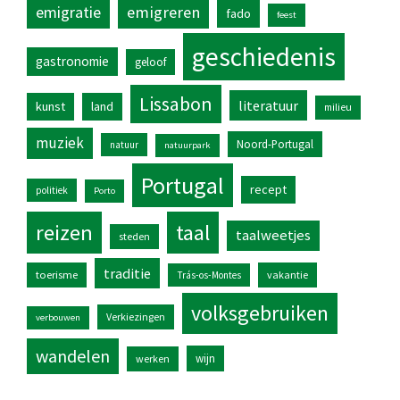
emigratie
emigreren
fado
feest
geschiedenis
gastronomie
geloof
Lissabon
literatuur
kunst
land
milieu
muziek
Noord-Portugal
natuur
natuurpark
Portugal
recept
politiek
Porto
reizen
taal
taalweetjes
steden
traditie
toerisme
vakantie
Trás-os-Montes
volksgebruiken
Verkiezingen
verbouwen
wandelen
wijn
werken