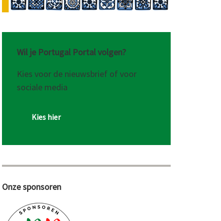
Wil je Portugal Portal volgen?
Kies voor de nieuwsbrief of voor
sociale media
Kies hier
Onze sponsoren