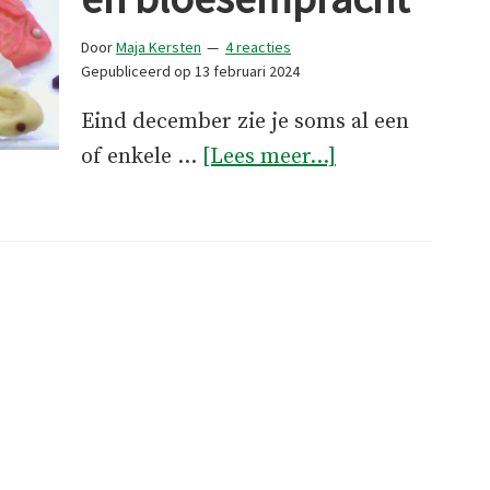
Door
Maja Kersten
4 reacties
Gepubliceerd op
13 februari 2024
Eind december zie je soms al een
overAmandel:
of enkele …
[Lees meer...]
lekkernij
en
bloesempracht