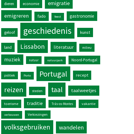
emigratie
dieren
economie
emigreren
gastronomie
fado
feest
geschiedenis
kunst
geloof
Lissabon
literatuur
land
milieu
muziek
Noord-Portugal
natuur
natuurpark
Portugal
recept
politiek
Porto
reizen
taal
taalweetjes
steden
traditie
toerisme
vakantie
Trás-os-Montes
Verkiezingen
verbouwen
volksgebruiken
wandelen