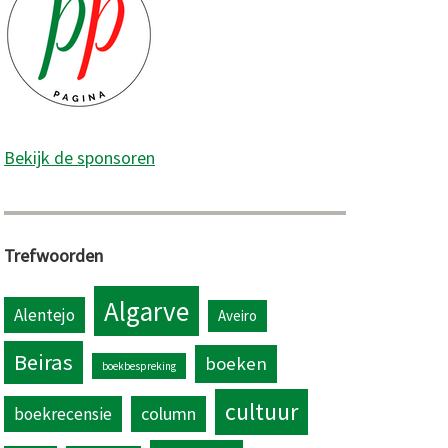
Bekijk de sponsoren
Trefwoorden
Algarve
Alentejo
Aveiro
Beiras
boeken
boekbespreking
cultuur
column
boekrecensie