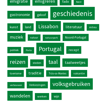
emigratie
emigreren
fado
feest
geschiedenis
gastronomie
geloof
Lissabon
literatuur
kunst
land
milieu
muziek
Noord-Portugal
natuur
natuurpark
Portugal
recept
politiek
Porto
reizen
taal
taalweetjes
steden
traditie
toerisme
vakantie
Trás-os-Montes
volksgebruiken
Verkiezingen
verbouwen
wandelen
wijn
werken