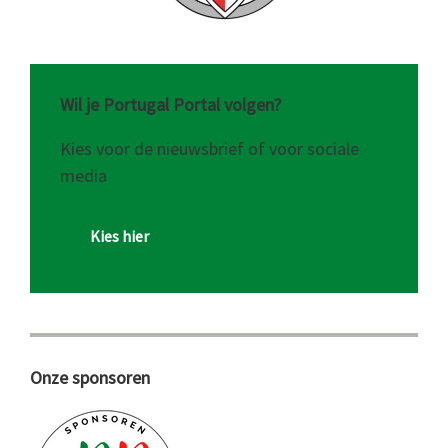
Wil je Portugal Portal volgen?
Kies voor de nieuwsbrief of voor sociale
media
Kies hier
Onze sponsoren