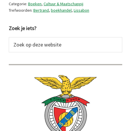
Categorie:
Boeken
,
Cultuur & Maatschappij
ter
Trefwoorden:
Bertrand
,
boekhandel
,
Lissabon
wereld
Primaire
Zoek je iets?
Sidebar
Zoek
op
deze
website