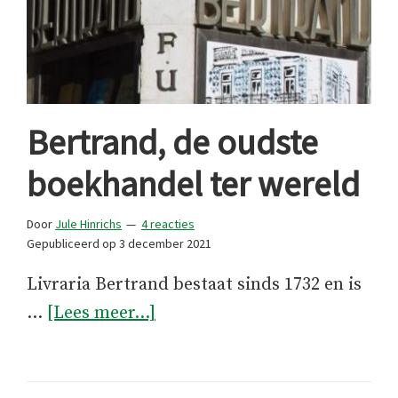
Bertrand, de oudste
boekhandel ter wereld
Door
Jule Hinrichs
4 reacties
Gepubliceerd op
3 december 2021
Livraria Bertrand bestaat sinds 1732 en is
overBertrand,
…
[Lees meer...]
de
oudste
boekhandel