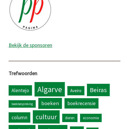
Bekijk de sponsoren
Trefwoorden
Algarve
Beiras
Alentejo
Aveiro
boeken
boekrecensie
boekbespreking
cultuur
column
dieren
economie