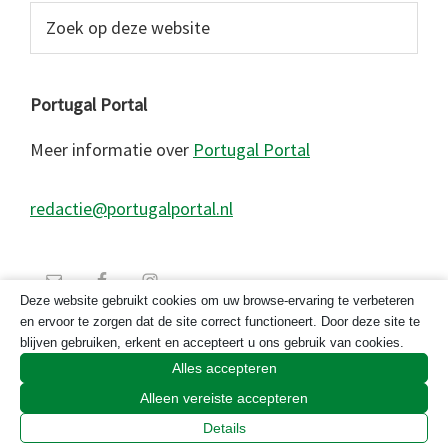
Zoek
op
deze
website
Portugal Portal
Meer informatie over
Portugal Portal
redactie@portugalportal.nl
Deze website gebruikt cookies om uw browse-ervaring te verbeteren
en ervoor te zorgen dat de site correct functioneert. Door deze site te
blijven gebruiken, erkent en accepteert u ons gebruik van cookies.
Alles accepteren
Alleen vereiste accepteren
© 2026 Copyright Portugal Portal 2023
Details