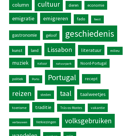
cultuur
column
dieren
economie
emigratie
emigreren
fado
feest
geschiedenis
gastronomie
geloof
Lissabon
literatuur
kunst
land
milieu
muziek
Noord-Portugal
natuur
natuurpark
Portugal
recept
politiek
Porto
reizen
taal
taalweetjes
steden
traditie
toerisme
vakantie
Trás-os-Montes
volksgebruiken
Verkiezingen
verbouwen
wandelen