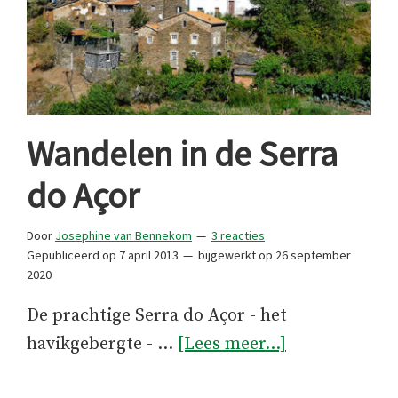
Wandelen in de Serra
do Açor
Door
Josephine van Bennekom
3 reacties
Gepubliceerd op
7 april 2013
bijgewerkt op
26 september
2020
De prachtige Serra do Açor - het
overWandele
havikgebergte - …
[Lees meer...]
in