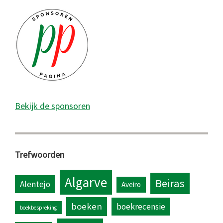
Bekijk de sponsoren
Trefwoorden
Algarve
Beiras
Alentejo
Aveiro
boeken
boekrecensie
boekbespreking