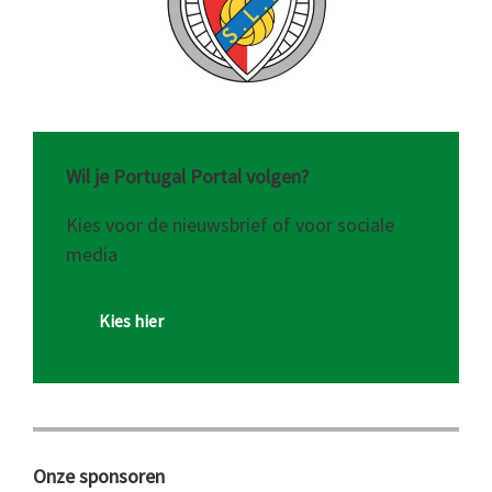
Wil je Portugal Portal volgen?
Kies voor de nieuwsbrief of voor sociale
media
Kies hier
Onze sponsoren