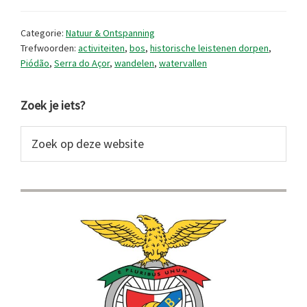
de
Serra
Categorie:
Natuur & Ontspanning
do
Trefwoorden:
activiteiten
,
bos
,
historische leistenen dorpen
,
Piódão
,
Serra do Açor
,
wandelen
,
watervallen
Açor
Primaire
Zoek je iets?
Sidebar
Zoek
op
deze
website