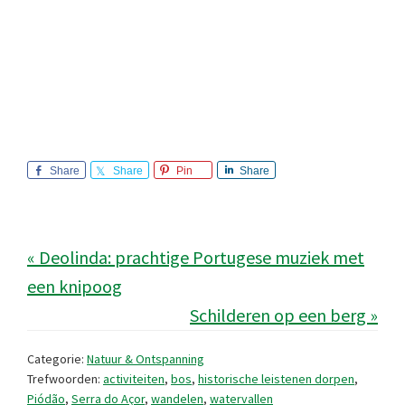
Share
Share
Pin
Share
« Deolinda: prachtige Portugese muziek met
een knipoog
Schilderen op een berg »
Categorie:
Natuur & Ontspanning
Trefwoorden:
activiteiten
,
bos
,
historische leistenen dorpen
,
Piódão
,
Serra do Açor
,
wandelen
,
watervallen