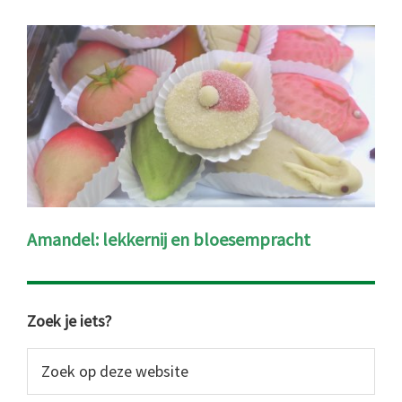
Amandel: lekkernij en bloesempracht
Primaire
Zoek je iets?
Sidebar
Zoek
op