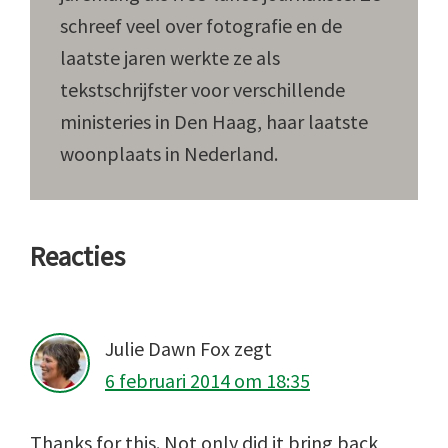
schreef veel over fotografie en de
laatste jaren werkte ze als
tekstschrijfster voor verschillende
ministeries in Den Haag, haar laatste
woonplaats in Nederland.
Lees
Reacties
Interacties
Julie Dawn Fox
zegt
6 februari 2014 om 18:35
Thanks for this. Not only did it bring back