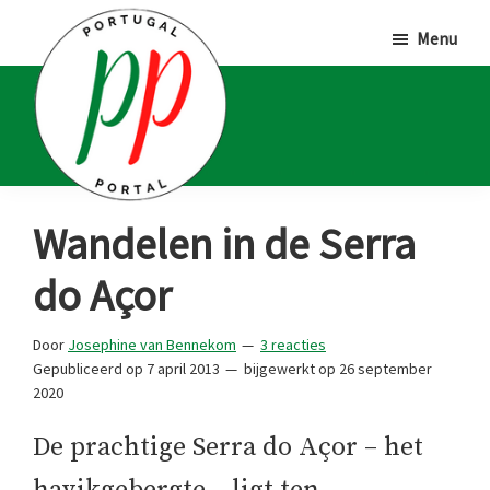
Door
Spring
Spring
Menu
naar
naar
naar
de
de
de
hoofd
eerste
voettekst
inhoud
sidebar
Portugal
Voor
Wandelen in de Serra
Portal
Portugalliefhebbers
do Açor
en
-
Door
Josephine van Bennekom
3 reacties
fanaten
Gepubliceerd op
7 april 2013
bijgewerkt op
26 september
2020
De prachtige Serra do Açor – het