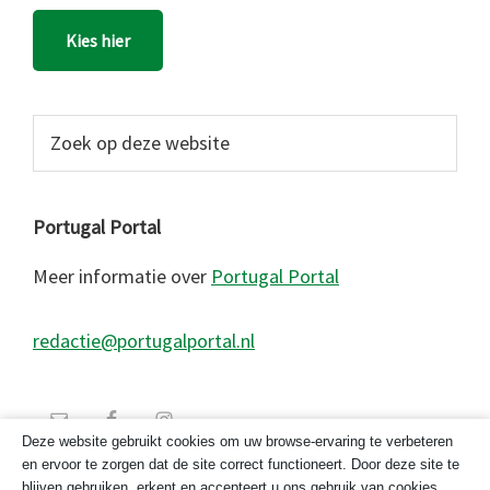
Kies hier
Zoek
op
deze
website
Portugal Portal
Meer informatie over
Portugal Portal
redactie@portugalportal.nl
Deze website gebruikt cookies om uw browse-ervaring te verbeteren
en ervoor te zorgen dat de site correct functioneert. Door deze site te
blijven gebruiken, erkent en accepteert u ons gebruik van cookies.