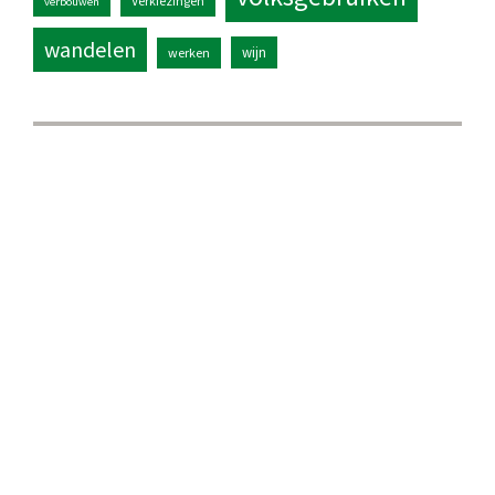
Verkiezingen
verbouwen
wandelen
wijn
werken