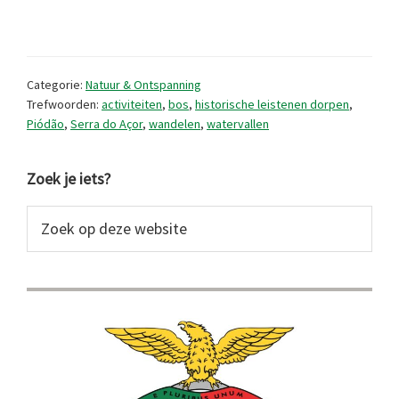
in
de
Serra
Categorie:
Natuur & Ontspanning
do
Trefwoorden:
activiteiten
,
bos
,
historische leistenen dorpen
,
Piódão
,
Serra do Açor
,
wandelen
,
watervallen
Açor
Primaire
Zoek je iets?
Sidebar
Zoek
op
deze
website