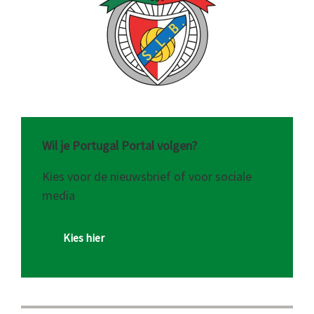
Wil je Portugal Portal volgen?
Kies voor de nieuwsbrief of voor sociale
media
Kies hier