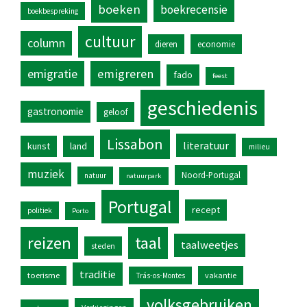
boeken
boekrecensie
boekbespreking
cultuur
column
dieren
economie
emigratie
emigreren
fado
feest
geschiedenis
gastronomie
geloof
Lissabon
literatuur
kunst
land
milieu
muziek
Noord-Portugal
natuur
natuurpark
Portugal
recept
politiek
Porto
reizen
taal
taalweetjes
steden
traditie
toerisme
vakantie
Trás-os-Montes
volksgebruiken