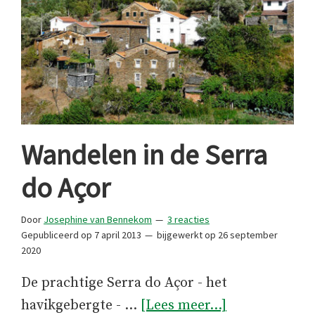
Wandelen in de Serra
do Açor
Door
Josephine van Bennekom
3 reacties
Gepubliceerd op
7 april 2013
bijgewerkt op
26 september
2020
De prachtige Serra do Açor - het
overWandele
havikgebergte - …
[Lees meer...]