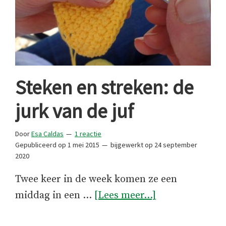
Steken en streken: de
jurk van de juf
Door
Esa Caldas
1 reactie
Gepubliceerd op
1 mei 2015
bijgewerkt op
24 september
2020
Twee keer in de week komen ze een
overSteken
middag in een …
[Lees meer...]
en