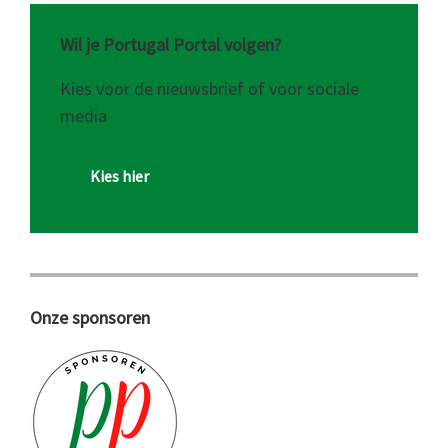
Wil je Portugal Portal volgen?
Kies voor de nieuwsbrief of voor sociale
media
Kies hier
Onze sponsoren