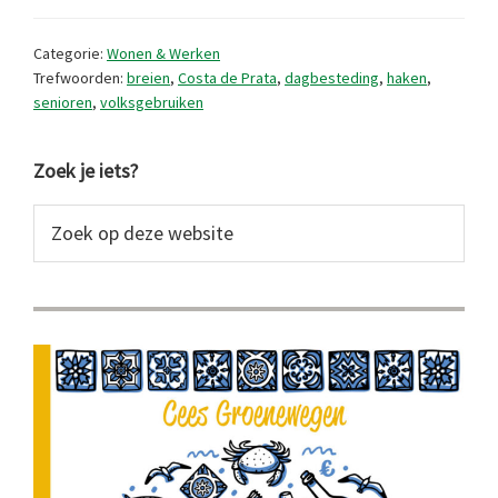
streken:
de
Categorie:
Wonen & Werken
jurk
Trefwoorden:
breien
,
Costa de Prata
,
dagbesteding
,
haken
,
senioren
,
volksgebruiken
van
de
Primaire
Zoek je iets?
juf
Sidebar
Zoek
op
deze
website