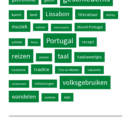
geloof
Lissabon
literatuur
kunst
land
milieu
muziek
Noord-Portugal
natuur
natuurpark
Portugal
recept
politiek
Porto
reizen
taal
taalweetjes
steden
traditie
toerisme
vakantie
Trás-os-Montes
volksgebruiken
Verkiezingen
verbouwen
wandelen
wijn
werken