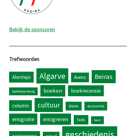
Bekijk de sponsoren
Trefwoorden
Algarve
Beiras
Alentejo
Aveiro
boeken
boekrecensie
boekbespreking
cultuur
column
dieren
economie
emigratie
emigreren
fado
feest
geschiedenis
gastronomie