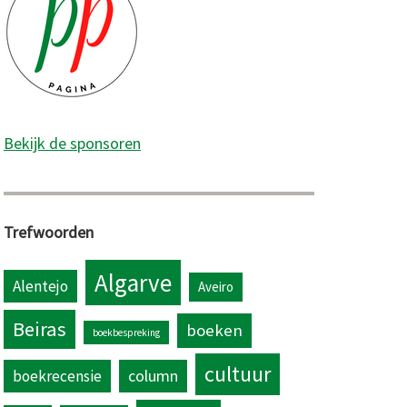
Bekijk de sponsoren
Trefwoorden
Algarve
Alentejo
Aveiro
Beiras
boeken
boekbespreking
cultuur
column
boekrecensie