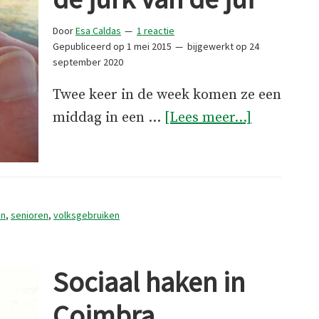
Door
Esa Caldas
1 reactie
Gepubliceerd op
1 mei 2015
bijgewerkt op
24
september 2020
Twee keer in de week komen ze een
overSteke
middag in een …
[Lees meer...]
en
streken:
de
jurk
en
,
senioren
,
volksgebruiken
van
de
Sociaal haken in
juf
Coimbra