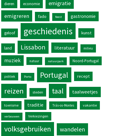
emigratie
dieren
economie
emigreren
gastronomie
fado
feest
geschiedenis
kunst
geloof
Lissabon
literatuur
land
milieu
muziek
Noord-Portugal
natuur
natuurpark
Portugal
recept
politiek
Porto
reizen
taal
taalweetjes
steden
traditie
toerisme
vakantie
Trás-os-Montes
Verkiezingen
verbouwen
volksgebruiken
wandelen