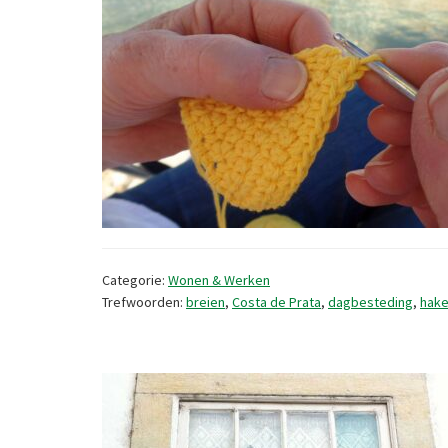
Categorie:
Wonen & Werken
Trefwoorden:
breien
,
Costa de Prata
,
dagbesteding
,
hak