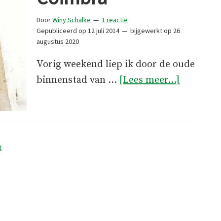
Door
Winy Schalke
1 reactie
Gepubliceerd op
12 juli 2014
bijgewerkt op
26
augustus 2020
Vorig weekend liep ik door de oude
overSoci
binnenstad van …
[Lees meer...]
haken
in
Coimbra
t