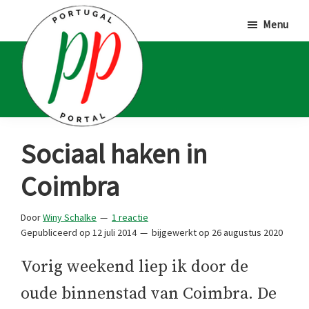
Door
Spring
Spring
Menu
naar
naar
naar
de
de
de
hoofd
eerste
voettekst
inhoud
sidebar
Portugal
Voor
Sociaal haken in
Portal
Portugalliefhebbers
Coimbra
en
-
Door
Winy Schalke
1 reactie
fanaten
Gepubliceerd op
12 juli 2014
bijgewerkt op
26 augustus 2020
Vorig weekend liep ik door de
oude binnenstad van Coimbra. De