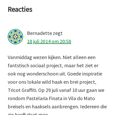
Lees
Reacties
Interacties
Bernadette
zegt
18 juli 2014 om 20:58
Vanmiddag wezen kijken. Niet alleen een
fantstisch sociaal project, maar het ziet er
ook nog wonderschoon uit. Goede inspiratie
voor ons lokale wild haak en brei project,
Tricot Graffiti. Op 29 juli vanaf 10 uur gaan we
rondom Pastelaria Finata in Vila do Mato
breisels en haaksels aanbrengen. Iedereen die
zin heeft doet mee.