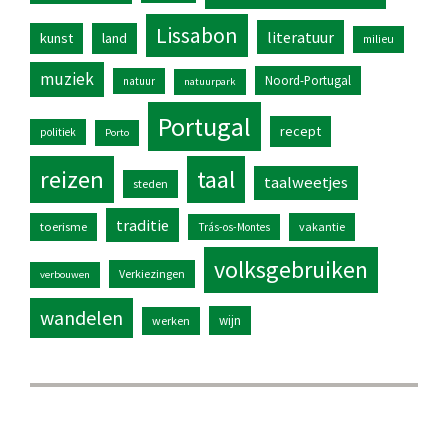
Lissabon
literatuur
kunst
land
milieu
muziek
Noord-Portugal
natuur
natuurpark
Portugal
recept
politiek
Porto
reizen
taal
taalweetjes
steden
traditie
toerisme
vakantie
Trás-os-Montes
volksgebruiken
Verkiezingen
verbouwen
wandelen
wijn
werken