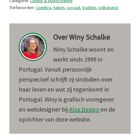
Categorie:
Cultuur & Maatschappij
Trefwoorden:
Coimbra
,
haken
,
sociaal
,
traditie
,
volkskunst
Over
Winy Schalke
Winy Schalke woont en
werkt sinds 1999 in
Portugal. Vanuit persoonlijk
perspectief schrijft zij sindsdien over
haar leven en wat zij tegenkomt in
Portugal. Winy is grafisch vormgever
en webdesigner bij
Alva Design
en de
oprichter van deze website.