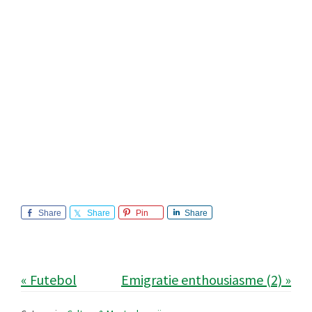
Share
Share
Pin
Share
« Futebol
Emigratie enthousiasme (2) »