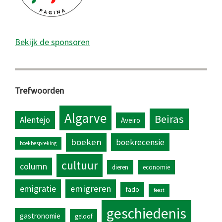
Bekijk de sponsoren
Trefwoorden
Algarve
Beiras
Alentejo
Aveiro
boeken
boekrecensie
boekbespreking
cultuur
column
dieren
economie
emigratie
emigreren
fado
feest
geschiedenis
gastronomie
geloof