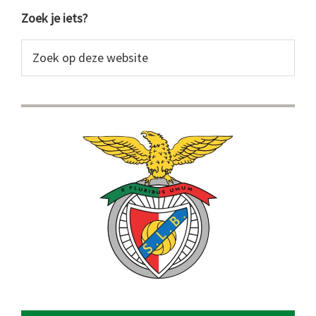
Primaire
Zoek je iets?
Sidebar
Zoek
op
deze
website