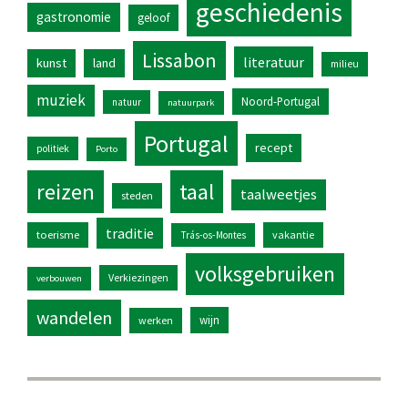
geschiedenis
gastronomie
geloof
Lissabon
literatuur
kunst
land
milieu
muziek
Noord-Portugal
natuur
natuurpark
Portugal
recept
politiek
Porto
reizen
taal
taalweetjes
steden
traditie
toerisme
vakantie
Trás-os-Montes
volksgebruiken
Verkiezingen
verbouwen
wandelen
wijn
werken