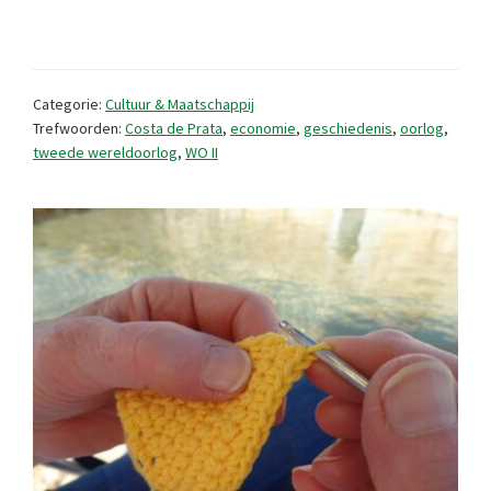
in
WO
II:
Categorie:
Cultuur & Maatschappij
boter
Trefwoorden:
Costa de Prata
,
economie
,
geschiedenis
,
oorlog
,
tweede wereldoorlog
,
WO II
en
bacalhau
op
rantsoen