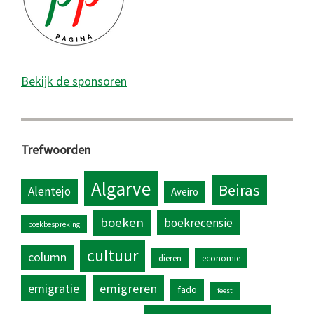
Bekijk de sponsoren
Trefwoorden
Algarve
Beiras
Alentejo
Aveiro
boeken
boekrecensie
boekbespreking
cultuur
column
dieren
economie
emigratie
emigreren
fado
feest