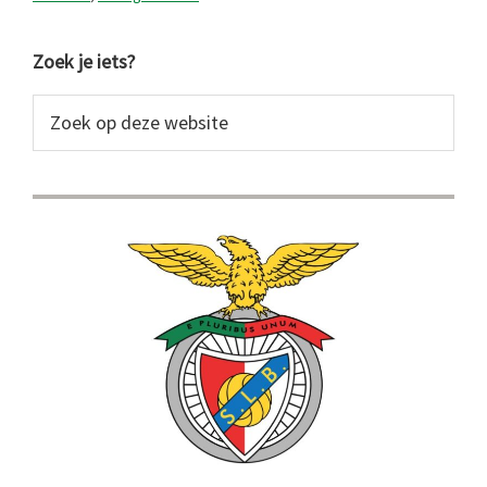
van
de
Primaire
Zoek je iets?
juf
Sidebar
Zoek
op
deze
website