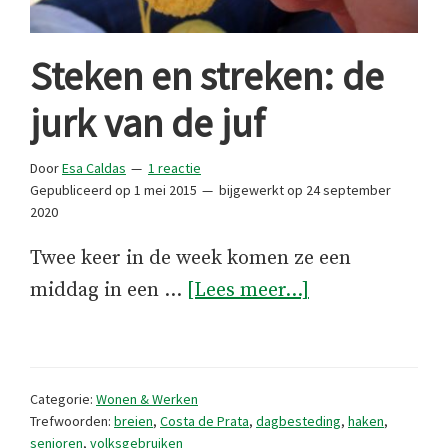
Steken en streken: de
jurk van de juf
Door
Esa Caldas
1 reactie
Gepubliceerd op
1 mei 2015
bijgewerkt op
24 september
2020
Twee keer in de week komen ze een
overSteken
middag in een …
[Lees meer...]
en
streken:
de
Categorie:
Wonen & Werken
jurk
Trefwoorden:
breien
,
Costa de Prata
,
dagbesteding
,
haken
,
senioren
,
volksgebruiken