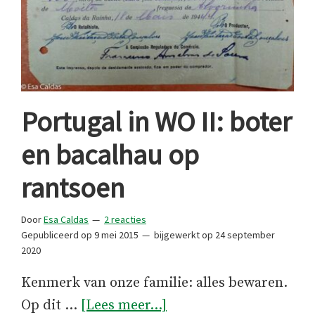
Portugal in WO II: boter
en bacalhau op
rantsoen
Door
Esa Caldas
2 reacties
Gepubliceerd op
9 mei 2015
bijgewerkt op
24 september
2020
Kenmerk van onze familie: alles bewaren.
overPortugal
Op dit …
[Lees meer...]