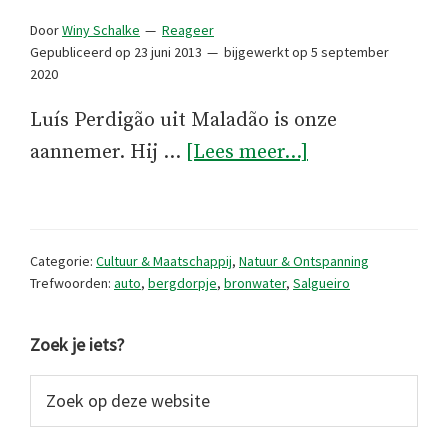
Door
Winy Schalke
Reageer
Gepubliceerd op
23 juni 2013
bijgewerkt op
5 september
2020
Luís Perdigão uit Maladão is onze
overZuiver
aannemer. Hij …
[Lees meer...]
bronwater
Categorie:
Cultuur & Maatschappij
,
Natuur & Ontspanning
Trefwoorden:
auto
,
bergdorpje
,
bronwater
,
Salgueiro
Primaire
Zoek je iets?
Sidebar
Zoek
op
deze