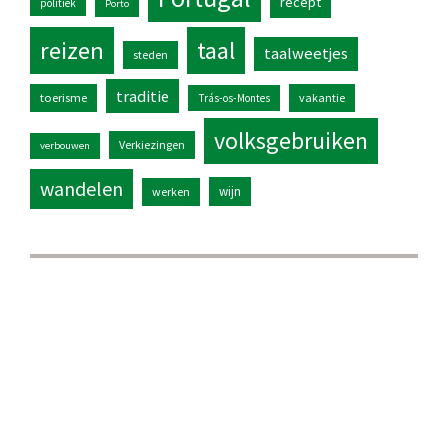
recept
politiek
Porto
reizen
taal
taalweetjes
steden
traditie
toerisme
vakantie
Trás-os-Montes
volksgebruiken
Verkiezingen
verbouwen
wandelen
wijn
werken