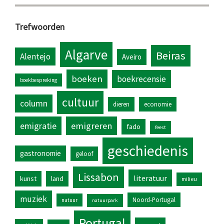
Trefwoorden
Algarve
Beiras
Alentejo
Aveiro
boeken
boekrecensie
boekbespreking
cultuur
column
dieren
economie
emigratie
emigreren
fado
feest
geschiedenis
gastronomie
geloof
Lissabon
literatuur
kunst
land
milieu
muziek
Noord-Portugal
natuur
natuurpark
Portugal