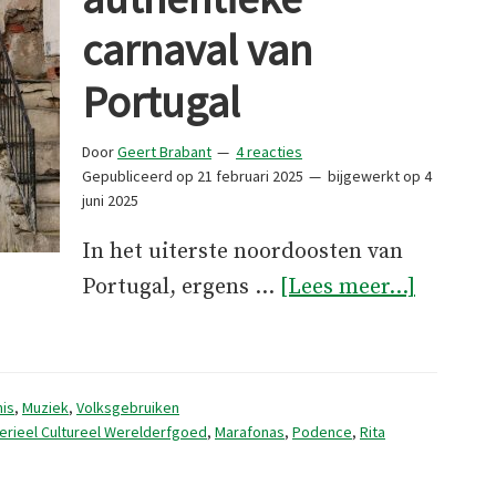
carnaval van
Portugal
Door
Geert Brabant
4 reacties
Gepubliceerd op
21 februari 2025
bijgewerkt op
4
juni 2025
In het uiterste noordoosten van
overHet
Portugal, ergens …
[Lees meer...]
meest
authent
carnava
is
,
Muziek
,
Volksgebruiken
van
erieel Cultureel Werelderfgoed
,
Marafonas
,
Podence
,
Rita
Portuga