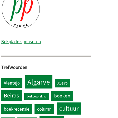
Bekijk de sponsoren
Trefwoorden
Algarve
Alentejo
Aveiro
Beiras
boeken
boekbespreking
cultuur
column
boekrecensie