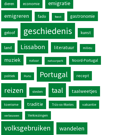
emigratie
dieren
economie
emigreren
gastronomie
fado
feest
geschiedenis
kunst
geloof
Lissabon
literatuur
land
milieu
muziek
Noord-Portugal
natuur
natuurpark
Portugal
recept
politiek
Porto
reizen
taal
taalweetjes
steden
traditie
toerisme
vakantie
Trás-os-Montes
Verkiezingen
verbouwen
volksgebruiken
wandelen