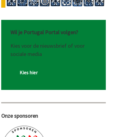
Wil je Portugal Portal volgen?
Kies voor de nieuwsbrief of voor
sociale media
Kies hier
Onze sponsoren