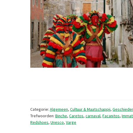
Categorie:
Algemeen
,
Cultuur & Maatschappij
,
Geschieden
Trefwoorden:
Binche
,
Caretos
,
carnaval
,
Facanitos
,
Immat
Redshoes
,
Unesco
,
Varge