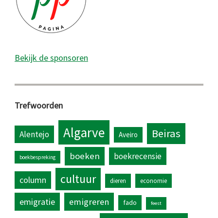
Bekijk de sponsoren
Trefwoorden
Algarve
Beiras
Alentejo
Aveiro
boeken
boekrecensie
boekbespreking
cultuur
column
dieren
economie
emigratie
emigreren
fado
feest