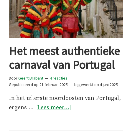
Het meest authentieke
carnaval van Portugal
Door
Geert Brabant
4 reacties
Gepubliceerd op
21 februari 2025
bijgewerkt op
4 juni 2025
In het uiterste noordoosten van Portugal,
overHet
ergens …
[Lees meer...]
meest
authentieke