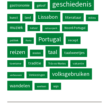
geschiedenis
gastronomie
geloof
Lissabon
literatuur
kunst
land
milieu
muziek
Noord-Portugal
natuur
natuurpark
Portugal
recept
politiek
Porto
reizen
taal
taalweetjes
steden
traditie
toerisme
vakantie
Trás-os-Montes
volksgebruiken
Verkiezingen
verbouwen
wandelen
wijn
werken