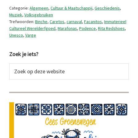
carnaval
Categorie:
Algemeen
,
Cultuur & Maatschappij
,
Geschiedenis
,
van
Muziek
,
Volksgebruiken
Trefwoorden:
Binche
,
Caretos
,
carnaval
,
Facanitos
,
Immaterieel
Portugal
Cultureel Werelderfgoed
,
Marafonas
,
Podence
,
Rita Redshoes
,
Unesco
,
Varge
Primaire
Zoek je iets?
Sidebar
Zoek
op
deze
website