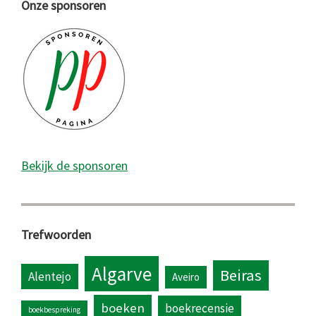
Onze sponsoren
Bekijk de sponsoren
Trefwoorden
Algarve
Beiras
Alentejo
Aveiro
boeken
boekrecensie
boekbespreking