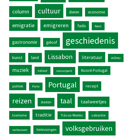
cultuur
column
dieren
economie
emigratie
emigreren
fado
feest
geschiedenis
gastronomie
geloof
Lissabon
literatuur
kunst
land
milieu
muziek
Noord-Portugal
natuur
natuurpark
Portugal
recept
politiek
Porto
reizen
taal
taalweetjes
steden
traditie
toerisme
vakantie
Trás-os-Montes
volksgebruiken
Verkiezingen
verbouwen