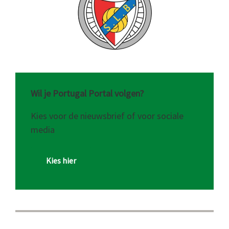
Wil je Portugal Portal volgen?
Kies voor de nieuwsbrief of voor sociale
media
Kies hier