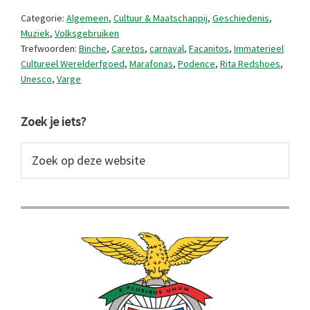
carnaval
Categorie:
Algemeen
,
Cultuur & Maatschappij
,
Geschiedenis
,
van
Muziek
,
Volksgebruiken
Trefwoorden:
Binche
,
Caretos
,
carnaval
,
Facanitos
,
Immaterieel
Portugal
Cultureel Werelderfgoed
,
Marafonas
,
Podence
,
Rita Redshoes
,
Unesco
,
Varge
Primaire
Zoek je iets?
Sidebar
Zoek
op
deze
website