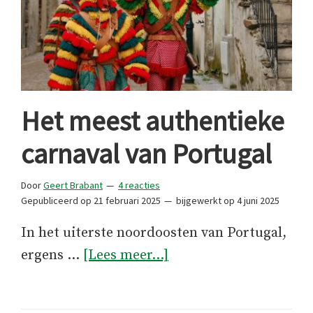
Het meest authentieke
carnaval van Portugal
Door
Geert Brabant
4 reacties
Gepubliceerd op
21 februari 2025
bijgewerkt op
4 juni 2025
In het uiterste noordoosten van Portugal,
overHet
ergens …
[Lees meer...]
meest
authentieke