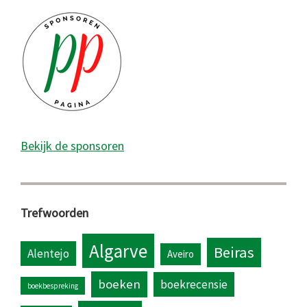
Bekijk de sponsoren
Trefwoorden
Algarve
Beiras
Alentejo
Aveiro
boeken
boekrecensie
boekbespreking