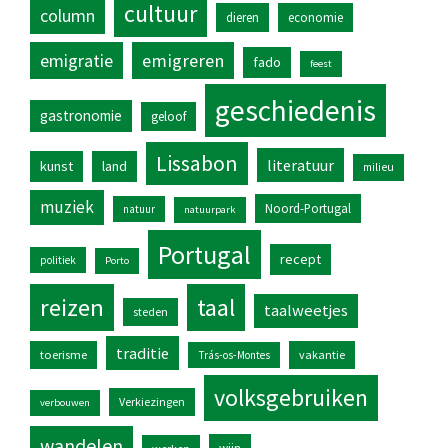
cultuur
column
dieren
economie
emigratie
emigreren
fado
feest
geschiedenis
gastronomie
geloof
Lissabon
literatuur
kunst
land
milieu
muziek
Noord-Portugal
natuur
natuurpark
Portugal
recept
politiek
Porto
reizen
taal
taalweetjes
steden
traditie
toerisme
vakantie
Trás-os-Montes
volksgebruiken
Verkiezingen
verbouwen
wandelen