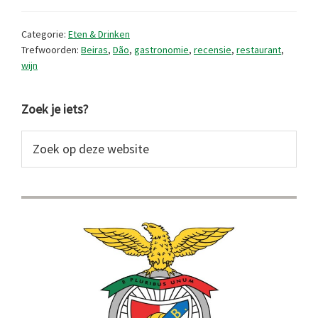
de
Santar,
Categorie:
Eten & Drinken
Nelas
Trefwoorden:
Beiras
,
Dão
,
gastronomie
,
recensie
,
restaurant
,
wijn
Primaire
Zoek je iets?
Sidebar
Zoek
op
deze
website