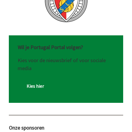
Wil je Portugal Portal volgen?
Kies voor de nieuwsbrief of voor sociale
media
Kies hier
Onze sponsoren